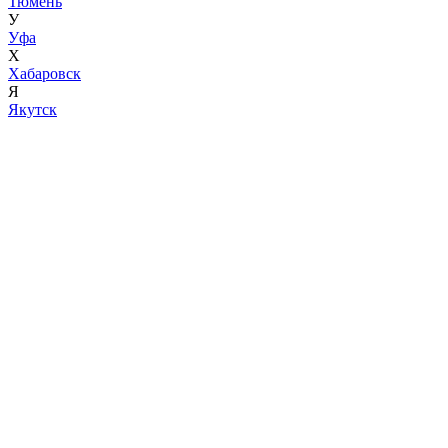
Тюмень
У
Уфа
Х
Хабаровск
Я
Якутск