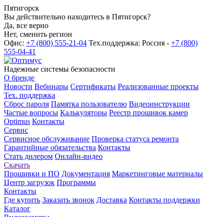
Пятигорск
Вы действительно находитесь в Пятигорск?
Да, все верно
Нет, сменить регион
Офис:
+7 (800) 555-21-04
Тех.поддержка: Россия -
+7 (800)
555-04-41
Надежные системы безопасности
О бренде
Новости
Вебинары
Сертификаты
Реализованные проекты
Тех. поддержка
Сброс пароля
Памятка пользователю
Видеоинструкции
Частые вопросы
Калькуляторы
Реестр прошивок камер
Optimus
Контакты
Сервис
Сервисное обслуживание
Проверка статуса ремонта
Гарантийные обязательства
Контакты
Стать дилером
Онлайн-видео
Скачать
Прошивки и ПО
Документация
Маркетинговые материалы
Центр загрузок
Программы
Контакты
Где купить
Заказать звонок
Доставка
Контакты поддержки
Каталог