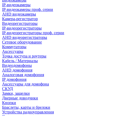
Видеокамеры
IP-видеокамеры
IP-видеокамеры проф. серии
AHD видеокамеры
Камера-регистратор
Видеорегистраторы
IP-видеорегистраторы
IP-видеорегистраторы проф. серии
AHD видеорегистраторы
Сетевое оборудование
Коммутаторы
Аксессуары
Точка доступа и роутеры
Кабель / Материалы
Видеодомофоны
AHD домофония
Аналоговая домофония
IP домофония
Аксессуары для домофона
СКУД
Замки, защелки
Дверные доводчики
Кнопки
Браслеты, карты и брелоки
Устройства радиоуправления