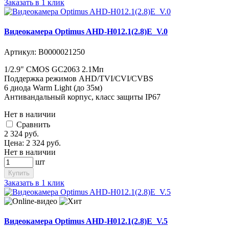
Заказать в 1 клик
Видеокамера Optimus AHD-H012.1(2.8)E_V.0
Артикул:
В0000021250
1/2.9" CMOS GC2063 2.1Мп
Поддержка режимов AHD/TVI/CVI/CVBS
6 диода Warm Light (до 35м)
Антивандальный корпус, класс защиты IP67
Нет в наличии
Cравнить
2 324
руб.
Цена:
2 324
руб.
Нет в наличии
шт
Купить
Заказать в 1 клик
Видеокамера Optimus AHD-H012.1(2.8)E_V.5