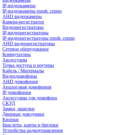
Видеокамеры
IP-видеокамеры
IP-видеокамеры проф. серии
AHD видеокамеры
Камера-регистратор
Видеорегистраторы
IP-видеорегистраторы
IP-видеорегистраторы проф. серии
AHD видеорегистраторы
Сетевое оборудование
Коммутаторы
Аксессуары
Точка доступа и роутеры
Кабель / Материалы
Видеодомофоны
AHD домофония
Аналоговая домофония
IP домофония
Аксессуары для домофона
СКУД
Замки, защелки
Дверные доводчики
Кнопки
Браслеты, карты и брелоки
Устройства радиоуправления