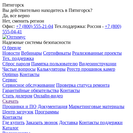
Пятигорск
Вы действительно находитесь в Пятигорск?
Да, все верно
Нет, сменить регион
Офис:
+7 (800) 555-21-04
Тех.поддержка: Россия -
+7 (800)
555-04-41
Надежные системы безопасности
О бренде
Новости
Вебинары
Сертификаты
Реализованные проекты
Тех. поддержка
Сброс пароля
Памятка пользователю
Видеоинструкции
Частые вопросы
Калькуляторы
Реестр прошивок камер
Optimus
Контакты
Сервис
Сервисное обслуживание
Проверка статуса ремонта
Гарантийные обязательства
Контакты
Стать дилером
Онлайн-видео
Скачать
Прошивки и ПО
Документация
Маркетинговые материалы
Центр загрузок
Программы
Контакты
Где купить
Заказать звонок
Доставка
Контакты поддержки
Каталог