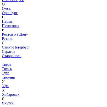
О
Омск
Оренбург
П
Пермь
Пятигорск
Р
Ростов-на-Дону
Рязань
С
Санкт-Петербург
Саратов
Ставрополь
Т
Тверь
Томск
Тула
Тюмень
У
Уфа
Х
Хабаровск
Я
Якутск