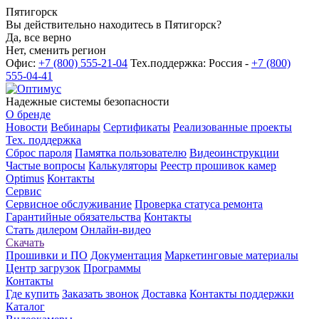
Пятигорск
Вы действительно находитесь в Пятигорск?
Да, все верно
Нет, сменить регион
Офис:
+7 (800) 555-21-04
Тех.поддержка: Россия -
+7 (800)
555-04-41
Надежные системы безопасности
О бренде
Новости
Вебинары
Сертификаты
Реализованные проекты
Тех. поддержка
Сброс пароля
Памятка пользователю
Видеоинструкции
Частые вопросы
Калькуляторы
Реестр прошивок камер
Optimus
Контакты
Сервис
Сервисное обслуживание
Проверка статуса ремонта
Гарантийные обязательства
Контакты
Стать дилером
Онлайн-видео
Скачать
Прошивки и ПО
Документация
Маркетинговые материалы
Центр загрузок
Программы
Контакты
Где купить
Заказать звонок
Доставка
Контакты поддержки
Каталог