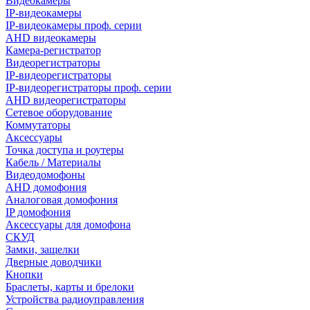
Видеокамеры
IP-видеокамеры
IP-видеокамеры проф. серии
AHD видеокамеры
Камера-регистратор
Видеорегистраторы
IP-видеорегистраторы
IP-видеорегистраторы проф. серии
AHD видеорегистраторы
Сетевое оборудование
Коммутаторы
Аксессуары
Точка доступа и роутеры
Кабель / Материалы
Видеодомофоны
AHD домофония
Аналоговая домофония
IP домофония
Аксессуары для домофона
СКУД
Замки, защелки
Дверные доводчики
Кнопки
Браслеты, карты и брелоки
Устройства радиоуправления