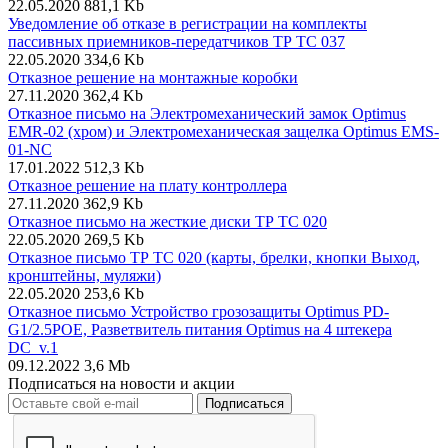
22.05.2020
881,1 Kb
Уведомление об отказе в регистрации на комплекты
пассивных приемников-передатчиков ТР ТС 037
22.05.2020
334,6 Kb
Отказное решение на монтажные коробки
27.11.2020
362,4 Kb
Отказное письмо на Электромеханический замок Optimus
EMR-02 (хром) и Электромеханическая защелка Optimus EMS-
01-NC
17.01.2022
512,3 Kb
Отказное решение на плату контроллера
27.11.2020
362,9 Kb
Отказное письмо на жесткие диски ТР ТС 020
22.05.2020
269,5 Kb
Отказное письмо ТР ТС 020 (карты, брелки, кнопки Выход,
кронштейны, муляжи)
22.05.2020
253,6 Kb
Отказное письмо Устройство грозозащиты Optimus PD-
G1/2.5POE, Разветвитель питания Optimus на 4 штекера
DC_v.1
09.12.2022
3,6 Mb
Подписаться на новости и акции
Подписаться