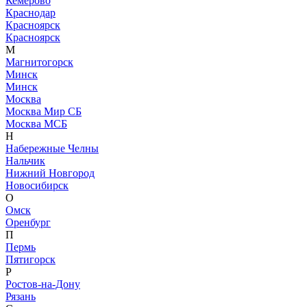
Кемерово
Краснодар
Красноярск
Красноярск
М
Магнитогорск
Минск
Минск
Москва
Москва Мир СБ
Москва МСБ
Н
Набережные Челны
Нальчик
Нижний Новгород
Новосибирск
О
Омск
Оренбург
П
Пермь
Пятигорск
Р
Ростов-на-Дону
Рязань