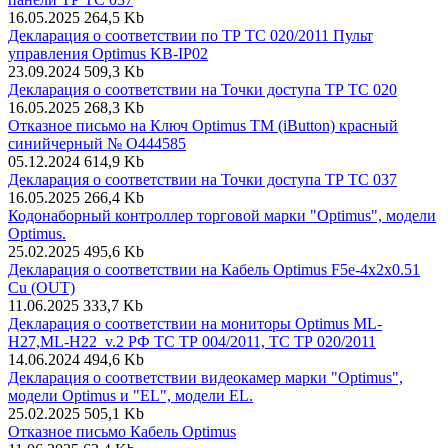
16.05.2025
264,5 Kb
Декларация о соответствии по ТР ТС 020/2011 Пульт
управления Optimus KB-IP02
23.09.2024
509,3 Kb
Декларация о соответствии на Точки доступа ТР ТС 020
16.05.2025
268,3 Kb
Отказное письмо на Ключ Optimus ТМ (iButton) красный
синийчерный № О444585
05.12.2024
614,9 Kb
Декларация о соответствии на Точки доступа ТР ТС 037
16.05.2025
266,4 Kb
Кодонаборный контроллер торговой марки "Optimus", модели
Optimus.
25.02.2025
495,6 Kb
Декларация о соответствии на Кабель Optimus F5e-4x2x0.51
Cu (OUT)
11.06.2025
333,7 Kb
Декларация о соответствии на мониторы Optimus ML-
H27,ML-H22_v.2 РФ ТС ТР 004/2011, ТС ТР 020/2011
14.06.2024
494,6 Kb
Декларация о соответствии видеокамер марки "Optimus",
модели Optimus и "EL", модели EL.
25.02.2025
505,1 Kb
Отказное письмо Кабель Optimus