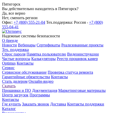
Пятигорск
Вы действительно находитесь в Пятигорск?
Да, все верно
Нет, сменить регион
Офис:
+7 (800) 555-21-04
Тех.поддержка: Россия -
+7 (800)
555-04-41
Надежные системы безопасности
О бренде
Новости
Вебинары
Сертификаты
Реализованные проекты
Тех. поддержка
Сброс пароля
Памятка пользователю
Видеоинструкции
Частые вопросы
Калькуляторы
Реестр прошивок камер
Optimus
Контакты
Сервис
Сервисное обслуживание
Проверка статуса ремонта
Гарантийные обязательства
Контакты
Стать дилером
Онлайн-видео
Скачать
Прошивки и ПО
Документация
Маркетинговые материалы
Центр загрузок
Программы
Контакты
Где купить
Заказать звонок
Доставка
Контакты поддержки
Каталог