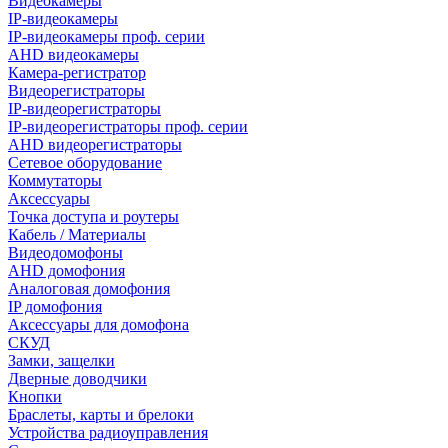
Видеокамеры
IP-видеокамеры
IP-видеокамеры проф. серии
AHD видеокамеры
Камера-регистратор
Видеорегистраторы
IP-видеорегистраторы
IP-видеорегистраторы проф. серии
AHD видеорегистраторы
Сетевое оборудование
Коммутаторы
Аксессуары
Точка доступа и роутеры
Кабель / Материалы
Видеодомофоны
AHD домофония
Аналоговая домофония
IP домофония
Аксессуары для домофона
СКУД
Замки, защелки
Дверные доводчики
Кнопки
Браслеты, карты и брелоки
Устройства радиоуправления