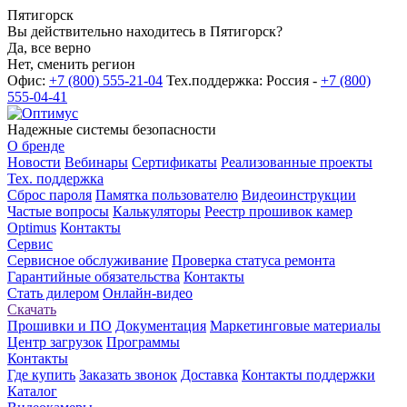
Пятигорск
Вы действительно находитесь в Пятигорск?
Да, все верно
Нет, сменить регион
Офис:
+7 (800) 555-21-04
Тех.поддержка: Россия -
+7 (800)
555-04-41
Надежные системы безопасности
О бренде
Новости
Вебинары
Сертификаты
Реализованные проекты
Тех. поддержка
Сброс пароля
Памятка пользователю
Видеоинструкции
Частые вопросы
Калькуляторы
Реестр прошивок камер
Optimus
Контакты
Сервис
Сервисное обслуживание
Проверка статуса ремонта
Гарантийные обязательства
Контакты
Стать дилером
Онлайн-видео
Скачать
Прошивки и ПО
Документация
Маркетинговые материалы
Центр загрузок
Программы
Контакты
Где купить
Заказать звонок
Доставка
Контакты поддержки
Каталог