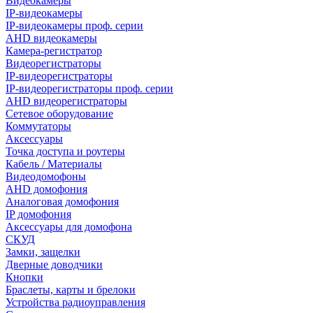
Видеокамеры
IP-видеокамеры
IP-видеокамеры проф. серии
AHD видеокамеры
Камера-регистратор
Видеорегистраторы
IP-видеорегистраторы
IP-видеорегистраторы проф. серии
AHD видеорегистраторы
Сетевое оборудование
Коммутаторы
Аксессуары
Точка доступа и роутеры
Кабель / Материалы
Видеодомофоны
AHD домофония
Аналоговая домофония
IP домофония
Аксессуары для домофона
СКУД
Замки, защелки
Дверные доводчики
Кнопки
Браслеты, карты и брелоки
Устройства радиоуправления