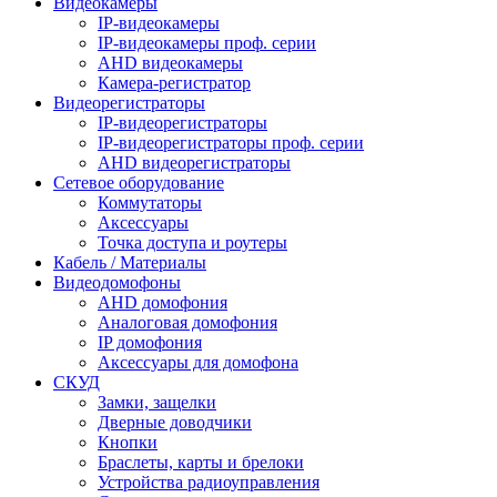
Видеокамеры
IP-видеокамеры
IP-видеокамеры проф. серии
AHD видеокамеры
Камера-регистратор
Видеорегистраторы
IP-видеорегистраторы
IP-видеорегистраторы проф. серии
AHD видеорегистраторы
Сетевое оборудование
Коммутаторы
Аксессуары
Точка доступа и роутеры
Кабель / Материалы
Видеодомофоны
AHD домофония
Аналоговая домофония
IP домофония
Аксессуары для домофона
СКУД
Замки, защелки
Дверные доводчики
Кнопки
Браслеты, карты и брелоки
Устройства радиоуправления