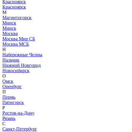
Красноярск
Красноярск
М
Магнитогорск
Минск
Минск
Москва
Москва Мир СБ
Москва МСБ
Н
Набережные Челны
Нальчик
Нижний Новгород
Новосибирск
О
Омск
Оренбург
П
Пермь
Пятигорск
Р
Ростов-на-Дону
Рязань
С
Санкт-Петербург