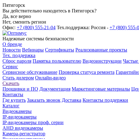
Пятигорск
Вы действительно находитесь в Пятигорск?
Да, все верно
Нет, сменить регион
Офис:
+7 (800) 555-21-04
Тех.поддержка: Россия -
+7 (800) 555-
Надежные системы безопасности
О бренде
Новости
Вебинары
Сертификаты
Реализованные проекты
Тех. поддержка
Сброс пароля
Памятка пользователю
Видеоинструкции
Частые
Сервис
Сервисное обслуживание
Проверка статуса ремонта
Гарантийн
Стать дилером
Онлайн-видео
Скачать
Прошивки и ПО
Документация
Маркетинговые материалы
Цен
Контакты
Где купить
Заказать звонок
Доставка
Контакты поддержки
Каталог
Видеокамеры
IP-видеокамеры
IP-видеокамеры проф. серии
AHD видеокамеры
Камера-регистратор