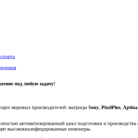
нспорта
людения
шение под любую задачу!
дущих мировых производителей: матрицы
Sony
,
PixelPlus
,
Aptina
полностью автоматизированный цикл подготовки и производства
водят высококвалифицированные инженеры.