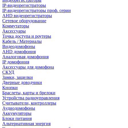
Видеорегистраторы
IP-видеорегистраторы
IP-видеорегистраторы проф. серии
AHD видеорегистраторы
Сетевое оборудование
Коммутаторы
Аксессуары
Точка доступа и роутеры
Кабель / Материалы
Видеодомофоны
AHD домофония
Аналоговая домофония
IP домофония
Аксессуары для домофона
СКУД
Замки, защелки
Дверные доводчики
Кнопки
Браслеты, карты и брелоки
Устройства радиоуправления
Считыватели, контроллеры
Аудиодомофоны
Аккумуляторы
Блоки питания
Альтернативная энергия