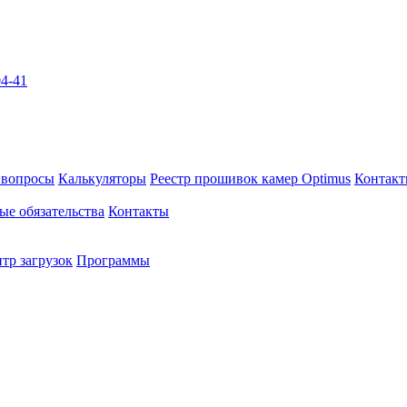
04-41
 вопросы
Калькуляторы
Реестр прошивок камер Optimus
Контак
ые обязательства
Контакты
тр загрузок
Программы