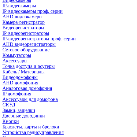
Видеокамеры
IP-видеокамеры
IP-видеокамеры проф. серии
AHD видеокамеры
Камера-регистратор
Видеорегистраторы
IP-видеорегистраторы
IP-видеорегистраторы проф. серии
AHD видеорегистраторы
Сетевое оборудование
Коммутаторы
Аксессуары
Точка доступа и роутеры
Кабель / Материалы
Видеодомофоны
AHD домофония
Аналоговая домофония
IP домофония
Аксессуары для домофона
СКУД
Замки, защелки
Дверные доводчики
Кнопки
Браслеты, карты и брелоки
Устройства радиоуправления