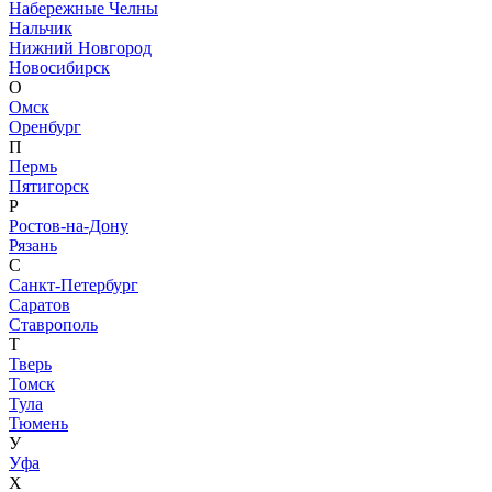
Набережные Челны
Нальчик
Нижний Новгород
Новосибирск
О
Омск
Оренбург
П
Пермь
Пятигорск
Р
Ростов-на-Дону
Рязань
С
Санкт-Петербург
Саратов
Ставрополь
Т
Тверь
Томск
Тула
Тюмень
У
Уфа
Х