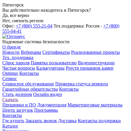
Пятигорск
Вы действительно находитесь в Пятигорск?
Да, все верно
Нет, сменить регион
Офис:
+7 (800) 555-21-04
Тех.поддержка: Россия -
+7 (800)
555-04-41
Надежные системы безопасности
О бренде
Новости
Вебинары
Сертификаты
Реализованные проекты
Тех. поддержка
Сброс пароля
Памятка пользователю
Видеоинструкции
Частые вопросы
Калькуляторы
Реестр прошивок камер
Optimus
Контакты
Сервис
Сервисное обслуживание
Проверка статуса ремонта
Гарантийные обязательства
Контакты
Стать дилером
Онлайн-видео
Скачать
Прошивки и ПО
Документация
Маркетинговые материалы
Центр загрузок
Программы
Контакты
Где купить
Заказать звонок
Доставка
Контакты поддержки
Каталог