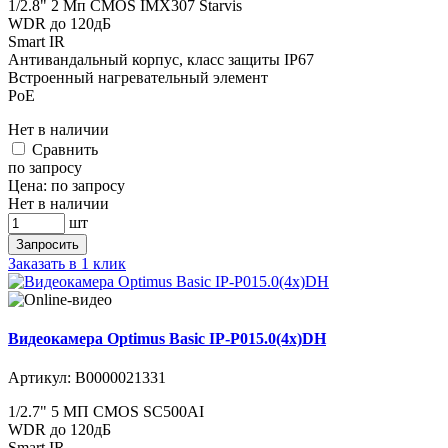
1/2.8" 2 Мп CMOS IMX307 Starvis
WDR до 120дБ
Smart IR
Антивандальный корпус, класс защиты IР67
Встроенный нагревательный элемент
PoE
Нет в наличии
Cравнить
по запросу
Цена:
по запросу
Нет в наличии
шт
Запросить
Заказать в 1 клик
Видеокамера Optimus Basic IP-P015.0(4x)DH
Артикул:
В0000021331
1/2.7" 5 МП CMOS SC500AI
WDR до 120дБ
Smart IR