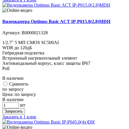
Видеокамера Optimus Basic ACT IP-P015.0(2.8)MDH
Артикул:
В0000021328
1/2.7" 5 МП CMOS SC500AI
WDR до 120дБ
Гибридная подсветка
Встроенный нагревательный элемент
Антивандальный корпус, класс защиты IР67
PoE
В наличии
Cравнить
по запросу
Цена:
по запросу
В наличии
шт
Запросить
Заказать в 1 клик