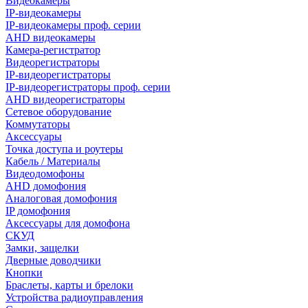
Видеокамеры
IP-видеокамеры
IP-видеокамеры проф. серии
AHD видеокамеры
Камера-регистратор
Видеорегистраторы
IP-видеорегистраторы
IP-видеорегистраторы проф. серии
AHD видеорегистраторы
Сетевое оборудование
Коммутаторы
Аксессуары
Точка доступа и роутеры
Кабель / Материалы
Видеодомофоны
AHD домофония
Аналоговая домофония
IP домофония
Аксессуары для домофона
СКУД
Замки, защелки
Дверные доводчики
Кнопки
Браслеты, карты и брелоки
Устройства радиоуправления