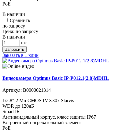
PoE
В наличии
Cравнить
по запросу
Цена:
по запросу
В наличии
шт
Запросить
Заказать в 1 клик
Видеокамера Optimus Basic IP-P012.1(2.8)MDHL
Артикул:
В0000021314
1/2.8" 2 Мп CMOS IMX307 Starvis
WDR до 120дБ
Smart IR
Антивандальный корпус, класс защиты IР67
Встроенный нагревательный элемент
PoE