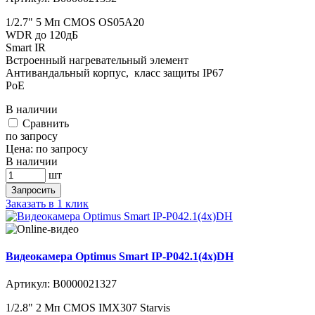
1/2.7" 5 Мп CMOS OS05A20
WDR до 120дБ
Smart IR
Встроенный нагревательный элемент
Антивандальный корпус, класс защиты IР67
PoE
В наличии
Cравнить
по запросу
Цена:
по запросу
В наличии
шт
Запросить
Заказать в 1 клик
Видеокамера Optimus Smart IP-P042.1(4x)DH
Артикул:
В0000021327
1/2.8" 2 Мп CMOS IMX307 Starvis