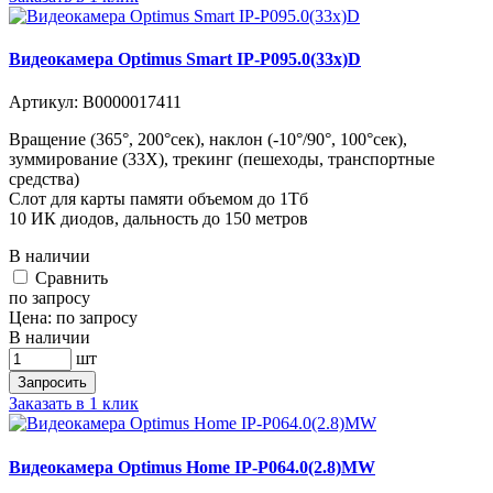
Видеокамера Optimus Smart IP-P095.0(33x)D
Артикул:
В0000017411
Вращение (365°, 200°сек), наклон (-10°/90°, 100°сек),
зуммирование (33X), трекинг (пешеходы, транспортные
средства)
Слот для карты памяти объемом до 1Тб
10 ИК диодов, дальность до 150 метров
В наличии
Cравнить
по запросу
Цена:
по запросу
В наличии
шт
Запросить
Заказать в 1 клик
Видеокамера Optimus Home IP-P064.0(2.8)MW