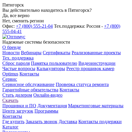
Пятигорск
Вы действительно находитесь в Пятигорск?
Да, все верно
Нет, сменить регион
Офис:
+7 (800) 555-21-04
Тех.поддержка: Россия -
+7 (800)
555-04-41
Надежные системы безопасности
О бренде
Новости
Вебинары
Сертификаты
Реализованные проекты
Тех. поддержка
Сброс пароля
Памятка пользователю
Видеоинструкции
Частые вопросы
Калькуляторы
Реестр прошивок камер
Optimus
Контакты
Сервис
Сервисное обслуживание
Проверка статуса ремонта
Гарантийные обязательства
Контакты
Стать дилером
Онлайн-видео
Скачать
Прошивки и ПО
Документация
Маркетинговые материалы
Центр загрузок
Программы
Контакты
Где купить
Заказать звонок
Доставка
Контакты поддержки
Каталог