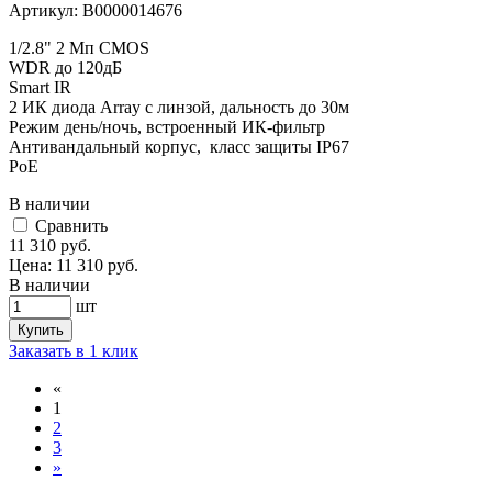
Артикул:
В0000014676
1/2.8" 2 Мп CMOS
WDR до 120дБ
Smart IR
2 ИК диода Array с линзой, дальность до 30м
Режим день/ночь, встроенный ИК-фильтр
Антивандальный корпус, класс защиты IР67
PoE
В наличии
Cравнить
11 310
руб.
Цена:
11 310
руб.
В наличии
шт
Купить
Заказать в 1 клик
«
1
2
3
»