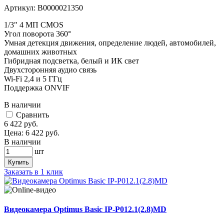
Артикул:
В0000021350
1/3" 4 МП CMOS
Угол поворота 360°
Умная детекция движения, определение людей, автомобилей,
домашних животных
Гибридная подсветка, белый и ИК свет
Двухсторонняя аудио связь
Wi-Fi 2,4 и 5 ГГц
Поддержка ONVIF
В наличии
Cравнить
6 422
руб.
Цена:
6 422
руб.
В наличии
шт
Купить
Заказать в 1 клик
Видеокамера Optimus Basic IP-P012.1(2.8)MD