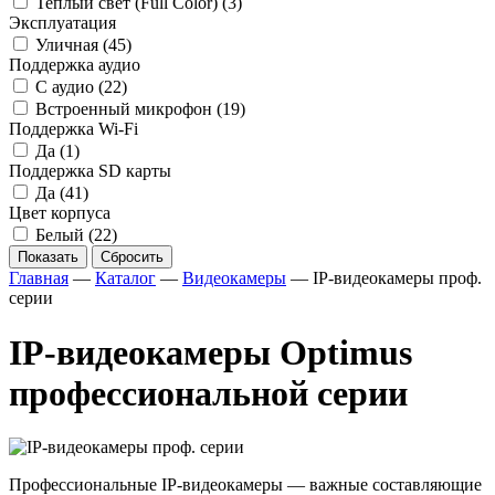
Теплый свет (Full Color)
(3)
Эксплуатация
Уличная
(45)
Поддержка аудио
С аудио
(22)
Встроенный микрофон
(19)
Поддержка Wi-Fi
Да
(1)
Поддержка SD карты
Да
(41)
Цвет корпуса
Белый
(22)
Показать
Сбросить
Главная
—
Каталог
—
Видеокамеры
—
IP-видеокамеры проф.
серии
IP-видеокамеры Optimus
профессиональной серии
Профессиональные IP-видеокамеры — важные составляющие