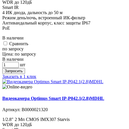
WDR до 120дБ
Smart IR
4 ИК диода, дальность до 50 м
Режим день/ночь, встроенный ИК-фильтр
Антивандальный корпус, класс защиты IР67
PoE
В наличии
Cравнить
по запросу
Цена:
по запросу
В наличии
шт
Запросить
Заказать в 1 клик
Видеокамера Optimus Smart IP-P042.1(2.8)MDHL
Артикул:
В0000021320
1/2.8" 2 Мп CMOS IMX307 Starvis
WDR до 120дБ