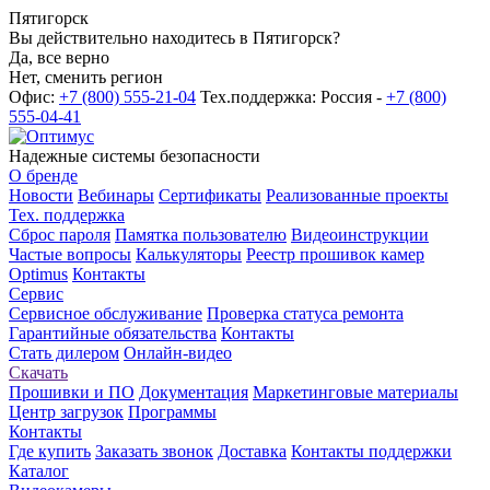
Пятигорск
Вы действительно находитесь в Пятигорск?
Да, все верно
Нет, сменить регион
Офис:
+7 (800) 555-21-04
Тех.поддержка: Россия -
+7 (800)
555-04-41
Надежные системы безопасности
О бренде
Новости
Вебинары
Сертификаты
Реализованные проекты
Тех. поддержка
Сброс пароля
Памятка пользователю
Видеоинструкции
Частые вопросы
Калькуляторы
Реестр прошивок камер
Optimus
Контакты
Сервис
Сервисное обслуживание
Проверка статуса ремонта
Гарантийные обязательства
Контакты
Стать дилером
Онлайн-видео
Скачать
Прошивки и ПО
Документация
Маркетинговые материалы
Центр загрузок
Программы
Контакты
Где купить
Заказать звонок
Доставка
Контакты поддержки
Каталог