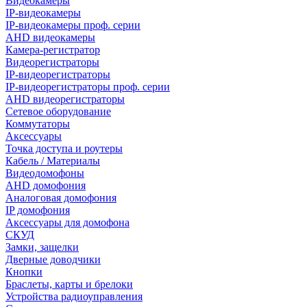
Видеокамеры
IP-видеокамеры
IP-видеокамеры проф. серии
AHD видеокамеры
Камера-регистратор
Видеорегистраторы
IP-видеорегистраторы
IP-видеорегистраторы проф. серии
AHD видеорегистраторы
Сетевое оборудование
Коммутаторы
Аксессуары
Точка доступа и роутеры
Кабель / Материалы
Видеодомофоны
AHD домофония
Аналоговая домофония
IP домофония
Аксессуары для домофона
СКУД
Замки, защелки
Дверные доводчики
Кнопки
Браслеты, карты и брелоки
Устройства радиоуправления