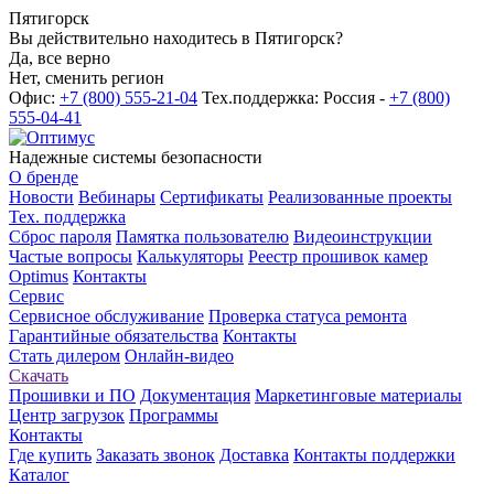
Пятигорск
Вы действительно находитесь в Пятигорск?
Да, все верно
Нет, сменить регион
Офис:
+7 (800) 555-21-04
Тех.поддержка: Россия -
+7 (800)
555-04-41
Надежные системы безопасности
О бренде
Новости
Вебинары
Сертификаты
Реализованные проекты
Тех. поддержка
Сброс пароля
Памятка пользователю
Видеоинструкции
Частые вопросы
Калькуляторы
Реестр прошивок камер
Optimus
Контакты
Сервис
Сервисное обслуживание
Проверка статуса ремонта
Гарантийные обязательства
Контакты
Стать дилером
Онлайн-видео
Скачать
Прошивки и ПО
Документация
Маркетинговые материалы
Центр загрузок
Программы
Контакты
Где купить
Заказать звонок
Доставка
Контакты поддержки
Каталог