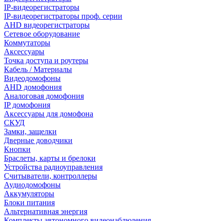
IP-видеорегистраторы
IP-видеорегистраторы проф. серии
AHD видеорегистраторы
Сетевое оборудование
Коммутаторы
Аксессуары
Точка доступа и роутеры
Кабель / Материалы
Видеодомофоны
AHD домофония
Аналоговая домофония
IP домофония
Аксессуары для домофона
СКУД
Замки, защелки
Дверные доводчики
Кнопки
Браслеты, карты и брелоки
Устройства радиоуправления
Считыватели, контроллеры
Аудиодомофоны
Аккумуляторы
Блоки питания
Альтернативная энергия
Комплекты автономного видеонаблюдения