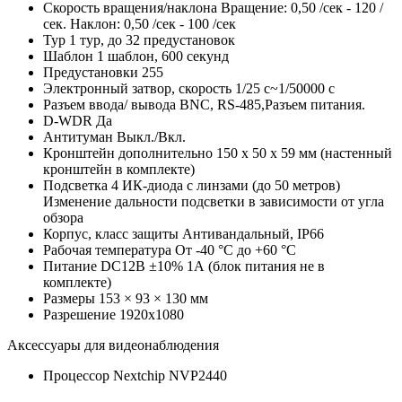
Скорость вращения/наклона
Вращение: 0,50 /сек - 120 /
сек. Наклон: 0,50 /сек - 100 /сек
Тур
1 тур, до 32 предустановок
Шаблон
1 шаблон, 600 секунд
Предустановки
255
Электронный затвор, скорость
1/25 с~1/50000 с
Разъем ввода/ вывода
BNC, RS-485,Разъем питания.
D-WDR
Да
Антитуман
Выкл./Вкл.
Кронштейн дополнительно
150 х 50 х 59 мм (настенный
кронштейн в комплекте)
Подсветка
4 ИК-диода с линзами (до 50 метров)
Изменение дальности подсветки в зависимости от угла
обзора
Корпус, класс защиты
Антивандальный, IP66
Рабочая температура
От -40 °С до +60 °С
Питание
DC12В ±10% 1А (блок питания не в
комплекте)
Размеры
153 × 93 × 130 мм
Разрешение
1920x1080
Аксессуары для видеонаблюдения
Процессор
Nextchip NVP2440