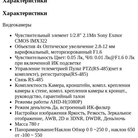
Характеристики
Характеристики
Видеокамеры
Чувствительный элемент
1/2.8" 2.1Мп Sony Exmor
CMOS IMX322
Объектив
4x Оптическое увеличение 2.8-12 мм
варифокальный, моторизорованный F1.6
Чувствительность
Цвет: 0.05 Лк, Ч/б: 0.01 Лк@F1.6 0 Лк
при включенной ИК подсветке
Управление телеметрией
Пульт PTZ(RS-485)(нет в
комплекте), регистраторы(RS-485)
Связь
RS-485
Комплектность
Камера, кронштейн, компл. крепления
камеры к стене, компл. крепления камеры к кроншт.,
руководство, гарантийный талон
Режимы работы
AHD-H(1080Р)
Режим день/ночь
Да, встроенный ИК-фильтр
Настройки изображения
Яркость, Резкость, Зеркальное
отображение, AWB, 2D и 3DNR, DWDR, День/ночь
Масса
780 г
Панорамирование/Наклон
Обзор 0 0 ~250 0 , наклон 650
от -100 ~ 550