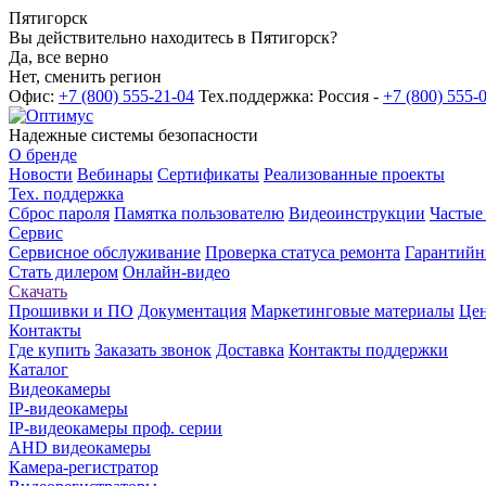
Пятигорск
Вы действительно находитесь в Пятигорск?
Да, все верно
Нет, сменить регион
Офис:
+7 (800) 555-21-04
Тех.поддержка: Россия -
+7 (800) 555-
Надежные системы безопасности
О бренде
Новости
Вебинары
Сертификаты
Реализованные проекты
Тех. поддержка
Сброс пароля
Памятка пользователю
Видеоинструкции
Частые
Сервис
Сервисное обслуживание
Проверка статуса ремонта
Гарантийн
Стать дилером
Онлайн-видео
Скачать
Прошивки и ПО
Документация
Маркетинговые материалы
Цен
Контакты
Где купить
Заказать звонок
Доставка
Контакты поддержки
Каталог
Видеокамеры
IP-видеокамеры
IP-видеокамеры проф. серии
AHD видеокамеры
Камера-регистратор