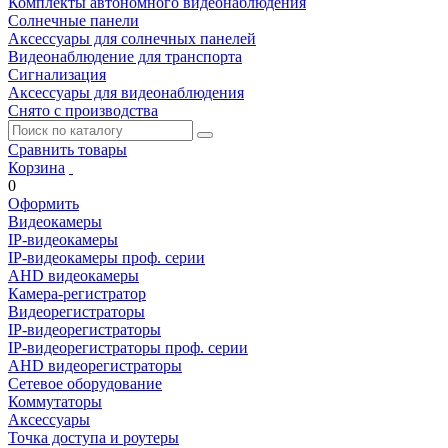
Комплекты автономного видеонаблюдения
Солнечные панели
Аксессуары для солнечных панелей
Видеонаблюдение для транспорта
Сигнализация
Аксессуары для видеонаблюдения
Снято с производства
Сравнить товары
Корзина
0
Оформить
Видеокамеры
IP-видеокамеры
IP-видеокамеры проф. серии
AHD видеокамеры
Камера-регистратор
Видеорегистраторы
IP-видеорегистраторы
IP-видеорегистраторы проф. серии
AHD видеорегистраторы
Сетевое оборудование
Коммутаторы
Аксессуары
Точка доступа и роутеры