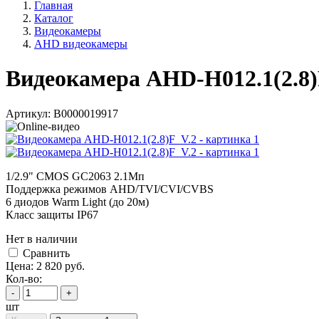
Главная
Каталог
Видеокамеры
AHD видеокамеры
Видеокамера AHD-H012.1(2.8)
Артикул:
В0000019917
1/2.9" CMOS GC2063 2.1Мп
Поддержка режимов AHD/TVI/CVI/CVBS
6 диодов Warm Light (до 20м)
Класс защиты IP67
Нет в наличии
Cравнить
Цена:
2 820
руб.
Кол-во:
-
+
шт