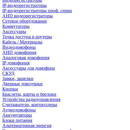
Видеорегистраторы
IP-видеорегистраторы
IP-видеорегистраторы проф. серии
AHD видеорегистраторы
Сетевое оборудование
Коммутаторы
Аксессуары
Точка доступа и роутеры
Кабель / Материалы
Видеодомофоны
AHD домофония
Аналоговая домофония
IP домофония
Аксессуары для домофона
СКУД
Замки, защелки
Дверные доводчики
Кнопки
Браслеты, карты и брелоки
Устройства радиоуправления
Считыватели, контроллеры
Аудиодомофоны
Аккумуляторы
Блоки питания
Альтернативная энергия