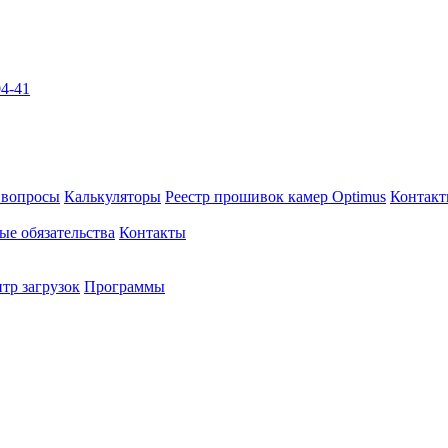
04-41
 вопросы
Калькуляторы
Реестр прошивок камер Optimus
Контак
ые обязательства
Контакты
тр загрузок
Программы