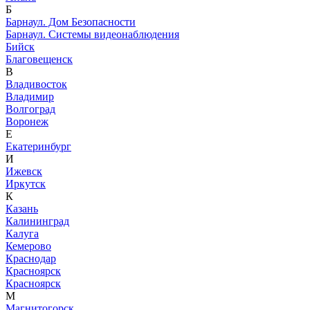
Б
Барнаул. Дом Безопасности
Барнаул. Системы видеонаблюдения
Бийск
Благовещенск
В
Владивосток
Владимир
Волгоград
Воронеж
Е
Екатеринбург
И
Ижевск
Иркутск
К
Казань
Калининград
Калуга
Кемерово
Краснодар
Красноярск
Красноярск
М
Магнитогорск