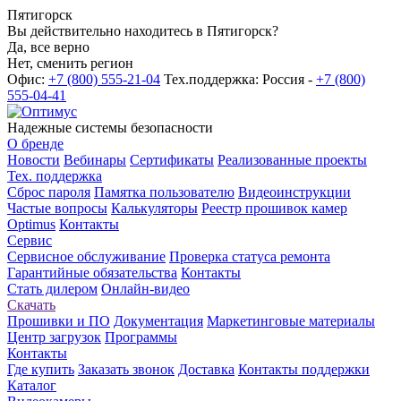
Пятигорск
Вы действительно находитесь в Пятигорск?
Да, все верно
Нет, сменить регион
Офис:
+7 (800) 555-21-04
Тех.поддержка: Россия -
+7 (800)
555-04-41
Надежные системы безопасности
О бренде
Новости
Вебинары
Сертификаты
Реализованные проекты
Тех. поддержка
Сброс пароля
Памятка пользователю
Видеоинструкции
Частые вопросы
Калькуляторы
Реестр прошивок камер
Optimus
Контакты
Сервис
Сервисное обслуживание
Проверка статуса ремонта
Гарантийные обязательства
Контакты
Стать дилером
Онлайн-видео
Скачать
Прошивки и ПО
Документация
Маркетинговые материалы
Центр загрузок
Программы
Контакты
Где купить
Заказать звонок
Доставка
Контакты поддержки
Каталог