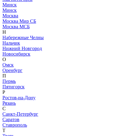
Минск
Минск
Москва
Москва Мир СБ
Москва МСБ
Н
Набережные Челны
Нальчик
Нижний Новгород
Новосибирск
О
Омск
Оренбург
П
Пермь
Пятигорск
Р
Ростов-на-Дону
Рязань
С
Санкт-Петербург
Саратов
Ставрополь
Т
Тверь