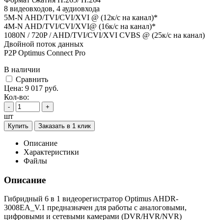
8 видеовходов, 4 аудиовхода
5M-N AHD/TVI/CVI/XVI @ (12к/с на канал)*
4M-N AHD/TVI/CVI/XVI@ (16к/с на канал)*
1080N / 720P / AHD/TVI/CVI/XVI CVBS @ (25к/с на канал)
Двойной поток данных
P2P Optimus Connect Pro
В наличии
Cравнить
Цена:
9 017
руб.
Кол-во:
-
+
шт
Купить
Заказать в 1 клик
Описание
Характеристики
Файлы
Описание
Гибридный 6 в 1 видеорегистратор Optimus AHDR-
3008EA_V.1 предназначен для работы с аналоговыми,
цифровыми и сетевыми камерами (DVR/HVR/NVR)