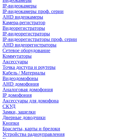
Видеокамеры
IP-видеокамеры
IP-видеокамеры проф. серии
AHD видеокамеры
Камера-регистратор
Видеорегистраторы
IP-видеорегистраторы
IP-видеорегистраторы проф. серии
AHD видеорегистраторы
Сетевое оборудование
Коммутаторы
Аксессуары
Точка доступа и роутеры
Кабель / Материалы
Видеодомофоны
AHD домофония
Аналоговая домофония
IP домофония
Аксессуары для домофона
СКУД
Замки, защелки
Дверные доводчики
Кнопки
Браслеты, карты и брелоки
Устройства радиоуправления