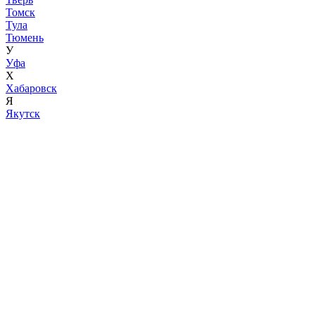
Томск
Тула
Тюмень
У
Уфа
Х
Хабаровск
Я
Якутск