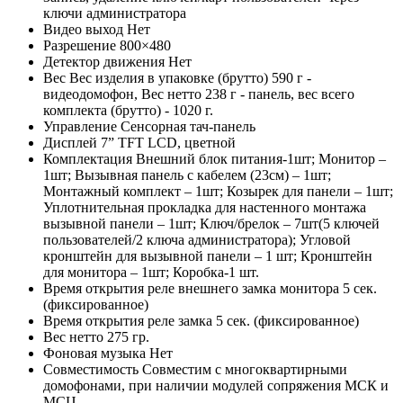
ключи администратора
Видео выход
Нет
Разрешение
800×480
Детектор движения
Нет
Вес
Вес изделия в упаковке (брутто) 590 г -
видеодомофон, Вес нетто 238 г - панель, вес всего
комплекта (брутто) - 1020 г.
Управление
Сенсорная тач-панель
Дисплей
7” TFT LCD, цветной
Комплектация
Внешний блок питания-1шт; Монитор –
1шт; Вызывная панель с кабелем (23см) – 1шт;
Монтажный комплект – 1шт; Козырек для панели – 1шт;
Уплотнительная прокладка для настенного монтажа
вызывной панели – 1шт; Ключ/брелок – 7шт(5 ключей
пользователей/2 ключа администратора); Угловой
кронштейн для вызывной панели – 1 шт; Кронштейн
для монитора – 1шт; Коробка-1 шт.
Время открытия реле внешнего замка монитора
5 сек.
(фиксированное)
Время открытия реле замка
5 сек. (фиксированное)
Вес нетто
275 гр.
Фоновая музыка
Нет
Совместимость
Совместим с многоквартирными
домофонами, при наличии модулей сопряжения МСК и
МСЦ