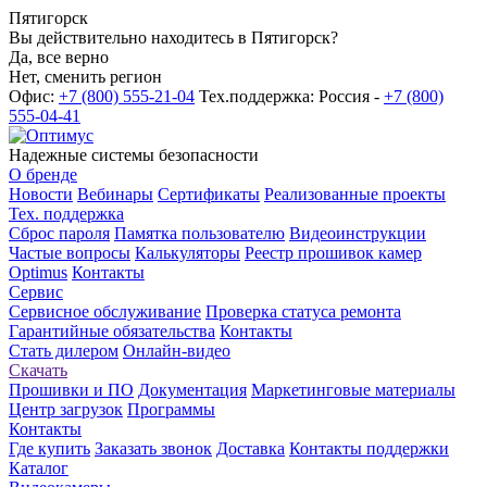
Пятигорск
Вы действительно находитесь в Пятигорск?
Да, все верно
Нет, сменить регион
Офис:
+7 (800) 555-21-04
Тех.поддержка: Россия -
+7 (800)
555-04-41
Надежные системы безопасности
О бренде
Новости
Вебинары
Сертификаты
Реализованные проекты
Тех. поддержка
Сброс пароля
Памятка пользователю
Видеоинструкции
Частые вопросы
Калькуляторы
Реестр прошивок камер
Optimus
Контакты
Сервис
Сервисное обслуживание
Проверка статуса ремонта
Гарантийные обязательства
Контакты
Стать дилером
Онлайн-видео
Скачать
Прошивки и ПО
Документация
Маркетинговые материалы
Центр загрузок
Программы
Контакты
Где купить
Заказать звонок
Доставка
Контакты поддержки
Каталог