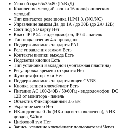
Угол обзора
65х35х80 (ГxВxД)
Количество мелодий звонка
16 полифонических
мелодий
Тип контактов реле звонка
Н.Р/Н.З. (NO/NC)
Управление замком
Да, до 1А / до 30В (до 2А/ 12В)
Слот под SD карту
Нет
Класс IP
IP 54 - видеодомофон, IP 64 - панель
Тип подключения
4-х проводное
Поддерживаемые стандарты
PAL
Реле управления замком
Есть
Контакты кнопки выхода
Есть
Подсветка кнопки
Есть
Тип установки
Накладной (монтажная пластина)
Регулировка времени открытия
Нет
Функция фоторамки
Нет
Поддерживаемые стандарты видео
CVBS
Кнопка записи ключей/карт
Есть
Питание
AC 100-240В / 50/60Гц - видеодомофон, DC
12В от монитора - панель
Объектив
Фиксированный 3.6 мм
Экранное меню
Нет
ИК-подсветка
0 Лк (ИК-подсветка включена), 5 ИК
диодов, 940нм
Цифровой зум
Нет
Запись, удаление ключей/карт пользователей
Через