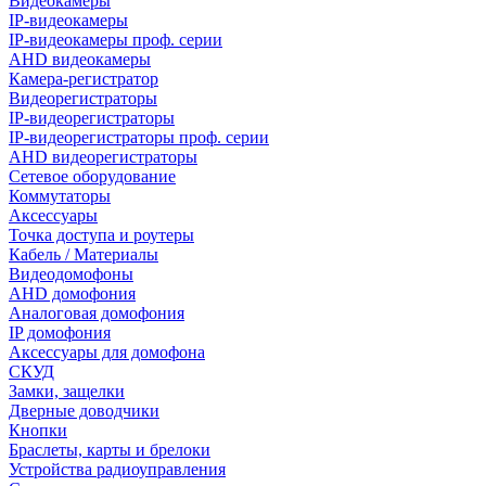
Видеокамеры
IP-видеокамеры
IP-видеокамеры проф. серии
AHD видеокамеры
Камера-регистратор
Видеорегистраторы
IP-видеорегистраторы
IP-видеорегистраторы проф. серии
AHD видеорегистраторы
Сетевое оборудование
Коммутаторы
Аксессуары
Точка доступа и роутеры
Кабель / Материалы
Видеодомофоны
AHD домофония
Аналоговая домофония
IP домофония
Аксессуары для домофона
СКУД
Замки, защелки
Дверные доводчики
Кнопки
Браслеты, карты и брелоки
Устройства радиоуправления