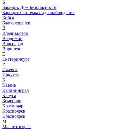
Б
Барнаул. Дом Безопасности
Барнаул. Системы видеонаблюдения
Бийск
Благовещенск
В
Владивосток
Владимир
Волгоград
Воронеж
Е
Екатеринбург
И
Ижевск
Иркутск
К
Казань
Калининград
Калуга
Кемерово
Краснодар
Красноярск
Красноярск
М
Магнитогорск