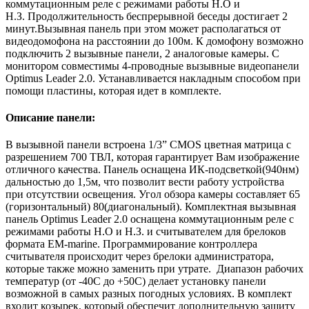
коммутационным реле с режимами работы Н.О и
Н.З. Продолжительность беспрерывной беседы достигает 2
минут.Вызывная панель при этом может располагаться от
видеодомофона на расстоянии до 100м. К домофону возможно
подключить 2 вызывные панели, 2 аналоговые камеры. С
монитором совместимы 4-проводные вызывные видеопанели
Optimus Leader 2.0. Устанавливается накладным способом при
помощи пластины, которая идет в комплекте.
Описание панели:
В вызывной панели встроена 1/3” CMOS цветная матрица с
разрешением 700 ТВЛ, которая гарантирует Вам изображение
отличного качества. Панель оснащена ИК-подсветкой(940нм)
дальностью до 1,5м, что позволит вести работу устройства
при отсутствии освещения. Угол обзора камеры составляет 65
(горизонтальный) 80(диагональный). Комплектная вызывная
панель Optimus Leader 2.0 оснащена коммутационным реле с
режимами работы Н.О и Н.З. и считывателем для брелоков
формата EM-marine. Программирование контроллера
считывателя происходит через брелоки администратора,
которые также можно заменить при утрате. Диапазон рабочих
температур (от -40С до +50С) делает установку панели
возможной в самых разных погодных условиях. В комплект
входит козырек, который обеспечит дополнительную защиту