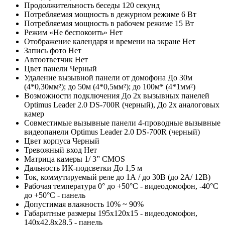
Продолжительность беседы
120 секунд
Потребляемая мощность в дежурном режиме
6 Вт
Потребляемая мощность в рабочем режиме
15 Вт
Режим «Не беспокоить»
Нет
Отображение календаря и времени на экране
Нет
Запись фото
Нет
Автоответчик
Нет
Цвет панели
Черный
Удаление вызывной панели от домофона
До 30м
(4*0,30мм²); до 50м (4*0,5мм²); до 100м* (4*1мм²)
Возможности подключения
До 2х вызывных панелей
Optimus Leader 2.0 DS-700R (черный), До 2х аналоговых
камер
Совместимые вызывные панели
4-проводные вызывные
видеопанели Optimus Leader 2.0 DS-700R (черный)
Цвет корпуса
Черный
Тревожный вход
Нет
Матрица камеры
1/ 3” CMOS
Дальность ИК-подсветки
До 1,5 м
Ток, коммутируемый реле
до 1А / до 30В (до 2А/ 12В)
Рабочая температура
0° до +50°С - видеодомофон, -40°С
до +50°С - панель
Допустимая влажность
10% ~ 90%
Габаритные размеры
195x120x15 - видеодомофон,
140х42,8х28,5 - панель