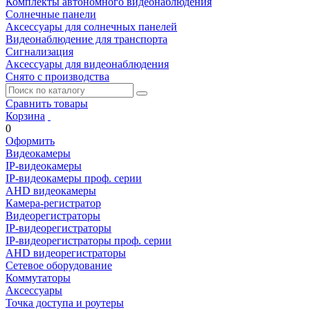
Комплекты автономного видеонаблюдения
Солнечные панели
Аксессуары для солнечных панелей
Видеонаблюдение для транспорта
Сигнализация
Аксессуары для видеонаблюдения
Снято с производства
Сравнить товары
Корзина
0
Оформить
Видеокамеры
IP-видеокамеры
IP-видеокамеры проф. серии
AHD видеокамеры
Камера-регистратор
Видеорегистраторы
IP-видеорегистраторы
IP-видеорегистраторы проф. серии
AHD видеорегистраторы
Сетевое оборудование
Коммутаторы
Аксессуары
Точка доступа и роутеры