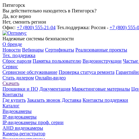
Пятигорск
Вы действительно находитесь в Пятигорск?
Да, все верно
Нет, сменить регион
Офис:
+7 (800) 555-21-04
Тех.поддержка: Россия -
+7 (800) 555-
Надежные системы безопасности
О бренде
Новости
Вебинары
Сертификаты
Реализованные проекты
Тех. поддержка
Сброс пароля
Памятка пользователю
Видеоинструкции
Частые
Сервис
Сервисное обслуживание
Проверка статуса ремонта
Гарантийн
Стать дилером
Онлайн-видео
Скачать
Прошивки и ПО
Документация
Маркетинговые материалы
Цен
Контакты
Где купить
Заказать звонок
Доставка
Контакты поддержки
Каталог
Видеокамеры
IP-видеокамеры
IP-видеокамеры проф. серии
AHD видеокамеры
Камера-регистратор