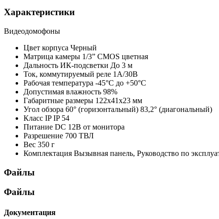
Характеристики
Видеодомофоны
Цвет корпуса
Черный
Матрица камеры
1/3” CMOS цветная
Дальность ИК-подсветки
До 3 м
Ток, коммутируемый реле
1А/30В
Рабочая температура
-45°С до +50°С
Допустимая влажность
98%
Габаритные размеры
122х41х23 мм
Угол обзора
60° (горизонтальный) 83,2° (диагональный)
Класс IP
IP 54
Питание
DC 12В от монитора
Разрешение
700 ТВЛ
Вес
350 г
Комплектация
Вызывная панель, Руководство по эксплу
Файлы
Файлы
Документация