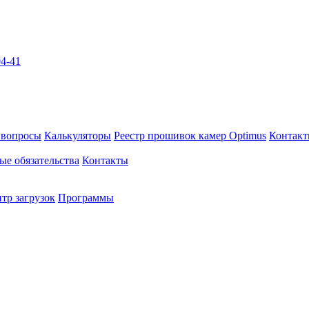
04-41
 вопросы
Калькуляторы
Реестр прошивок камер Optimus
Контак
ые обязательства
Контакты
тр загрузок
Программы