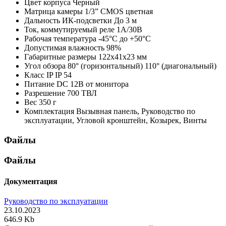
Цвет корпуса
Черный
Матрица камеры
1/3” CMOS цветная
Дальность ИК-подсветки
До 3 м
Ток, коммутируемый реле
1А/30В
Рабочая температура
-45°С до +50°С
Допустимая влажность
98%
Габаритные размеры
122х41х23 мм
Угол обзора
80° (горизонтальный) 110° (диагональный)
Класс IP
IP 54
Питание
DC 12В от монитора
Разрешение
700 ТВЛ
Вес
350 г
Комплектация
Вызывная панель, Руководство по
эксплуатации, Угловой кронштейн, Козырек, Винты
Файлы
Файлы
Документация
Руководство по эксплуатации
23.10.2023
646.9 Kb