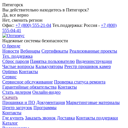
Пятигорск
Вы действительно находитесь в Пятигорск?
Да, все верно
Нет, сменить регион
Офис:
+7 (800) 555-21-04
Тех.поддержка: Россия -
+7 (800)
555-04-41
Надежные системы безопасности
О бренде
Новости
Вебинары
Сертификаты
Реализованные проекты
Тех. поддержка
Сброс пароля
Памятка пользователю
Видеоинструкции
Частые вопросы
Калькуляторы
Реестр прошивок камер
Optimus
Контакты
Сервис
Сервисное обслуживание
Проверка статуса ремонта
Гарантийные обязательства
Контакты
Стать дилером
Онлайн-видео
Скачать
Прошивки и ПО
Документация
Маркетинговые материалы
Центр загрузок
Программы
Контакты
Где купить
Заказать звонок
Доставка
Контакты поддержки
Каталог