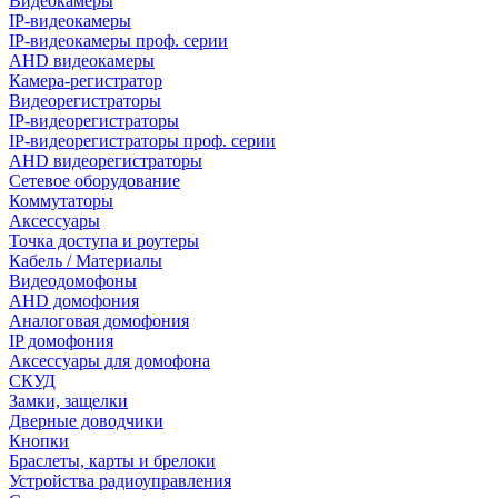
Видеокамеры
IP-видеокамеры
IP-видеокамеры проф. серии
AHD видеокамеры
Камера-регистратор
Видеорегистраторы
IP-видеорегистраторы
IP-видеорегистраторы проф. серии
AHD видеорегистраторы
Сетевое оборудование
Коммутаторы
Аксессуары
Точка доступа и роутеры
Кабель / Материалы
Видеодомофоны
AHD домофония
Аналоговая домофония
IP домофония
Аксессуары для домофона
СКУД
Замки, защелки
Дверные доводчики
Кнопки
Браслеты, карты и брелоки
Устройства радиоуправления