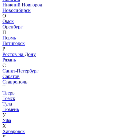
Нижний Новгород
Новосибирск
О
Омск
Оренбург
П
Пермь
Пятигорск
Р
Ростов-на-Дону
Рязань
С
Санкт-Петербург
Саратов
Ставрополь
Т
Тверь
Томск
Тула
Тюмень
У
Уфа
Х
Хабаровск
Я