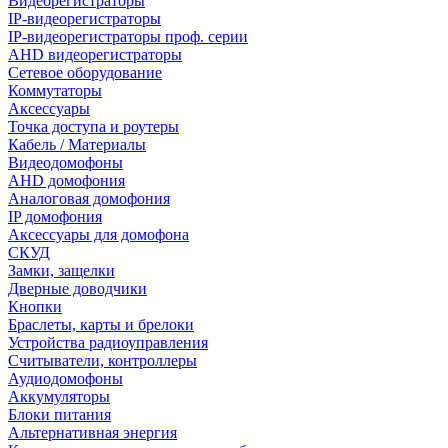
Видеорегистраторы
IP-видеорегистраторы
IP-видеорегистраторы проф. серии
AHD видеорегистраторы
Сетевое оборудование
Коммутаторы
Аксессуары
Точка доступа и роутеры
Кабель / Материалы
Видеодомофоны
AHD домофония
Аналоговая домофония
IP домофония
Аксессуары для домофона
СКУД
Замки, защелки
Дверные доводчики
Кнопки
Браслеты, карты и брелоки
Устройства радиоуправления
Считыватели, контроллеры
Аудиодомофоны
Аккумуляторы
Блоки питания
Альтернативная энергия