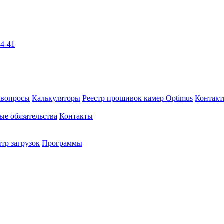
04-41
 вопросы
Калькуляторы
Реестр прошивок камер Optimus
Контак
ые обязательства
Контакты
тр загрузок
Программы