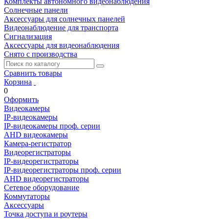
Комплекты автономного видеонаблюдения
Солнечные панели
Аксессуары для солнечных панелей
Видеонаблюдение для транспорта
Сигнализация
Аксессуары для видеонаблюдения
Снято с производства
Сравнить товары
Корзина
0
Оформить
Видеокамеры
IP-видеокамеры
IP-видеокамеры проф. серии
AHD видеокамеры
Камера-регистратор
Видеорегистраторы
IP-видеорегистраторы
IP-видеорегистраторы проф. серии
AHD видеорегистраторы
Сетевое оборудование
Коммутаторы
Аксессуары
Точка доступа и роутеры