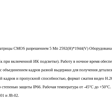
7" матрицы CMOS разрешением 5 Мп 2592(H)*1944(V) Оборудован
Лк при включенной ИК подсветке). Работу в ночное время обесп
с объединением кадров разной выдержки для получения детали
той кадров и пропускной способностью, формат сжатия видео Н.
степенью защиты IP66. Рабочая температура от -45°С до +50°С.
01 и JB-02.