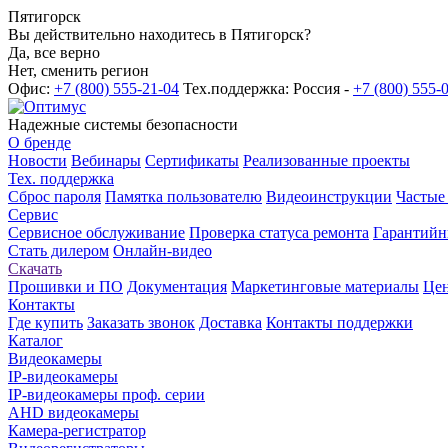
Пятигорск
Вы действительно находитесь в Пятигорск?
Да, все верно
Нет, сменить регион
Офис:
+7 (800) 555-21-04
Тех.поддержка: Россия -
+7 (800) 555-
Надежные системы безопасности
О бренде
Новости
Вебинары
Сертификаты
Реализованные проекты
Тех. поддержка
Сброс пароля
Памятка пользователю
Видеоинструкции
Частые
Сервис
Сервисное обслуживание
Проверка статуса ремонта
Гарантийн
Стать дилером
Онлайн-видео
Скачать
Прошивки и ПО
Документация
Маркетинговые материалы
Цен
Контакты
Где купить
Заказать звонок
Доставка
Контакты поддержки
Каталог
Видеокамеры
IP-видеокамеры
IP-видеокамеры проф. серии
AHD видеокамеры
Камера-регистратор