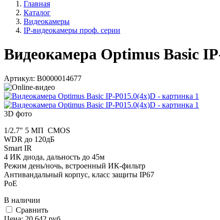
Главная
Каталог
Видеокамеры
IP-видеокамеры проф. серии
Видеокамера Optimus Basic IP
Артикул:
В0000014677
3D фото
1/2.7" 5 МП CMOS
WDR до 120дБ
Smart IR
4 ИК диода, дальность до 45м
Режим день/ночь, встроенный ИК-фильтр
Антивандальный корпус, класс защиты IР67
PoE
В наличии
Cравнить
Цена:
20 642
руб.