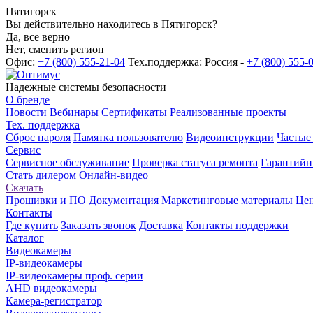
Пятигорск
Вы действительно находитесь в Пятигорск?
Да, все верно
Нет, сменить регион
Офис:
+7 (800) 555-21-04
Тех.поддержка: Россия -
+7 (800) 555-
Надежные системы безопасности
О бренде
Новости
Вебинары
Сертификаты
Реализованные проекты
Тех. поддержка
Сброс пароля
Памятка пользователю
Видеоинструкции
Частые
Сервис
Сервисное обслуживание
Проверка статуса ремонта
Гарантийн
Стать дилером
Онлайн-видео
Скачать
Прошивки и ПО
Документация
Маркетинговые материалы
Цен
Контакты
Где купить
Заказать звонок
Доставка
Контакты поддержки
Каталог
Видеокамеры
IP-видеокамеры
IP-видеокамеры проф. серии
AHD видеокамеры
Камера-регистратор