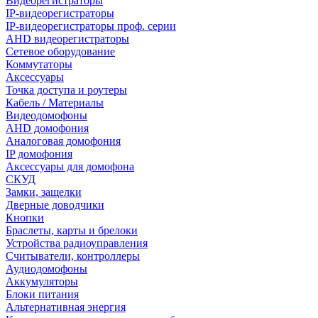
Видеорегистраторы
IP-видеорегистраторы
IP-видеорегистраторы проф. серии
AHD видеорегистраторы
Сетевое оборудование
Коммутаторы
Аксессуары
Точка доступа и роутеры
Кабель / Материалы
Видеодомофоны
AHD домофония
Аналоговая домофония
IP домофония
Аксессуары для домофона
СКУД
Замки, защелки
Дверные доводчики
Кнопки
Браслеты, карты и брелоки
Устройства радиоуправления
Считыватели, контроллеры
Аудиодомофоны
Аккумуляторы
Блоки питания
Альтернативная энергия