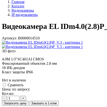
Главная
Каталог
Видеокамеры
IP-видеокамеры
Видеокамера EL IDm4.0(2.8)P
Артикул:
В0000014510
3D фото
4.0M 1/3"SC401AI CMOS
Фиксированный объектив 2.8 мм
18 ИК-диодов
Класс защиты IP66
Нет в наличии
Cравнить
Цена:
по запросу
Кол-во:
-
+
Запросить цену
Заказать в 1 клик