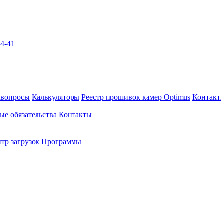
04-41
 вопросы
Калькуляторы
Реестр прошивок камер Optimus
Контак
ые обязательства
Контакты
тр загрузок
Программы