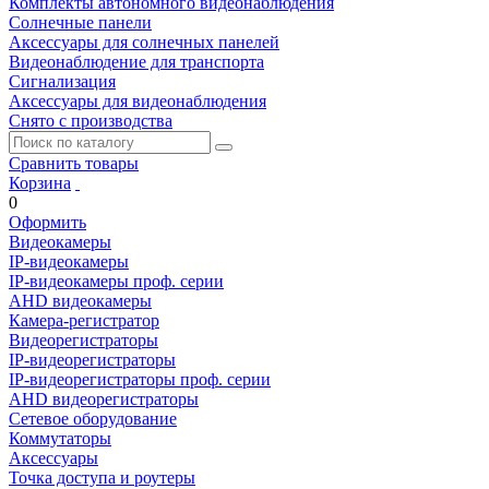
Комплекты автономного видеонаблюдения
Солнечные панели
Аксессуары для солнечных панелей
Видеонаблюдение для транспорта
Сигнализация
Аксессуары для видеонаблюдения
Снято с производства
Сравнить товары
Корзина
0
Оформить
Видеокамеры
IP-видеокамеры
IP-видеокамеры проф. серии
AHD видеокамеры
Камера-регистратор
Видеорегистраторы
IP-видеорегистраторы
IP-видеорегистраторы проф. серии
AHD видеорегистраторы
Сетевое оборудование
Коммутаторы
Аксессуары
Точка доступа и роутеры