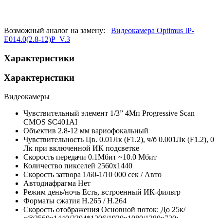
Возможный аналог на замену:
Видеокамера Optimus IP-
E014.0(2.8-12)P_V.3
Характеристики
Характеристики
Видеокамеры
Чувствительный элемент
1/3” 4Мп Progressive Scan
CMOS SC401AI
Объектив
2.8-12 мм вариофокальный
Чувствительность
Цв. 0.01Лк (F1.2), ч/б 0.001Лк (F1.2), 0
Лк при включенной ИК подсветке
Скорость передачи
0.1Мбит ~10.0 Мбит
Количество пикселей
2560x1440
Скорость затвора
1/60-1/10 000 сек / Авто
Автодиафрагма
Нет
Режим день/ночь
Есть, встроенный ИК-фильтр
Форматы сжатия
H.265 / H.264
Скорость отображения
Основной поток: До 25к/