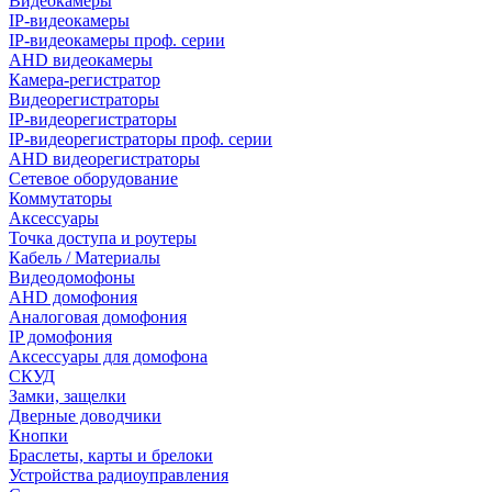
Видеокамеры
IP-видеокамеры
IP-видеокамеры проф. серии
AHD видеокамеры
Камера-регистратор
Видеорегистраторы
IP-видеорегистраторы
IP-видеорегистраторы проф. серии
AHD видеорегистраторы
Сетевое оборудование
Коммутаторы
Аксессуары
Точка доступа и роутеры
Кабель / Материалы
Видеодомофоны
AHD домофония
Аналоговая домофония
IP домофония
Аксессуары для домофона
СКУД
Замки, защелки
Дверные доводчики
Кнопки
Браслеты, карты и брелоки
Устройства радиоуправления