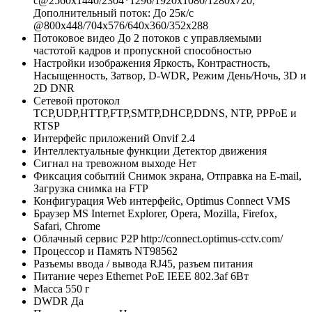
с@2560x1440/2304*1296/1920х1080/1280x720;
Дополнительный поток: До 25к/с
@800x448/704х576/640x360/352х288
Потоковое видео
До 2 потоков с управляемыми
частотой кадров и пропускной способностью
Настройки изображения
Яркость, Контрастность,
Насыщенность, Затвор, D-WDR, Режим День/Ночь, 3D и
2D DNR
Сетевой протокол
TCP,UDP,HTTP,FTP,SMTP,DHCP,DDNS, NTP, PPPoE и
RTSP
Интерфейс приложений
Onvif 2.4
Интеллектуальные функции
Детектор движения
Сигнал на тревожном выходе
Нет
Фиксация событий
Снимок экрана, Отправка на E-mail,
Загрузка снимка на FTP
Конфигурация
Web интерфейс, Optimus Connect VMS
Браузер
MS Internet Explorer, Opera, Mozilla, Firefox,
Safari, Chrome
Облачный сервис P2P
http://connect.optimus-cctv.com/
Процессор и Память
NT98562
Разъемы ввода / вывода
RJ45, разъем питания
Питание через Ethernet
PoE IEEE 802.3af 6Вт
Масса
550 г
DWDR
Да