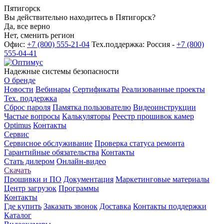
Пятигорск
Вы действительно находитесь в Пятигорск?
Да, все верно
Нет, сменить регион
Офис:
+7 (800) 555-21-04
Тех.поддержка: Россия -
+7 (800)
555-04-41
Надежные системы безопасности
О бренде
Новости
Вебинары
Сертификаты
Реализованные проекты
Тех. поддержка
Сброс пароля
Памятка пользователю
Видеоинструкции
Частые вопросы
Калькуляторы
Реестр прошивок камер
Optimus
Контакты
Сервис
Сервисное обслуживание
Проверка статуса ремонта
Гарантийные обязательства
Контакты
Стать дилером
Онлайн-видео
Скачать
Прошивки и ПО
Документация
Маркетинговые материалы
Центр загрузок
Программы
Контакты
Где купить
Заказать звонок
Доставка
Контакты поддержки
Каталог