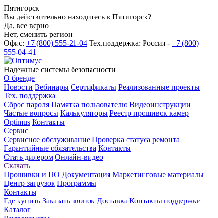
Пятигорск
Вы действительно находитесь в Пятигорск?
Да, все верно
Нет, сменить регион
Офис:
+7 (800) 555-21-04
Тех.поддержка: Россия -
+7 (800)
555-04-41
Надежные системы безопасности
О бренде
Новости
Вебинары
Сертификаты
Реализованные проекты
Тех. поддержка
Сброс пароля
Памятка пользователю
Видеоинструкции
Частые вопросы
Калькуляторы
Реестр прошивок камер
Optimus
Контакты
Сервис
Сервисное обслуживание
Проверка статуса ремонта
Гарантийные обязательства
Контакты
Стать дилером
Онлайн-видео
Скачать
Прошивки и ПО
Документация
Маркетинговые материалы
Центр загрузок
Программы
Контакты
Где купить
Заказать звонок
Доставка
Контакты поддержки
Каталог