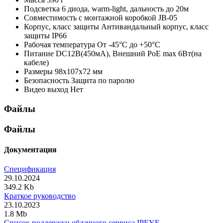
Подсветка
6 диода, warm-light, дальность до 20м
Совместимость с монтажной коробкой
JB-05
Корпус, класс защиты
Антивандальный корпус, класс
защиты IР66
Рабочая температура
От -45°С до +50°С
Питание
DC12В(450мА), Внешний PoE max 6Вт(на
кабеле)
Размеры
98x107x72 мм
Безопасность
Защита по паролю
Видео выход
Нет
Файлы
Файлы
Документация
Спецификация
29.10.2024
349.2 Kb
Краткое руководство
23.10.2023
1.8 Mb
Список поддержки облачного сервиса IPEYE