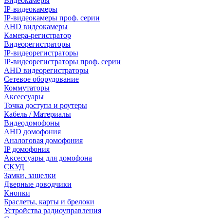
Видеокамеры
IP-видеокамеры
IP-видеокамеры проф. серии
AHD видеокамеры
Камера-регистратор
Видеорегистраторы
IP-видеорегистраторы
IP-видеорегистраторы проф. серии
AHD видеорегистраторы
Сетевое оборудование
Коммутаторы
Аксессуары
Точка доступа и роутеры
Кабель / Материалы
Видеодомофоны
AHD домофония
Аналоговая домофония
IP домофония
Аксессуары для домофона
СКУД
Замки, защелки
Дверные доводчики
Кнопки
Браслеты, карты и брелоки
Устройства радиоуправления