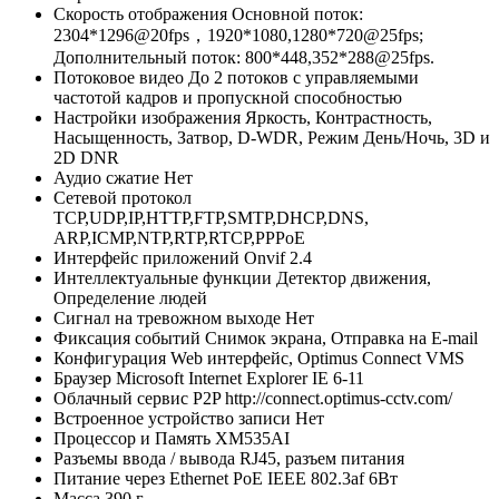
Скорость отображения
Основной поток:
2304*1296@20fps，1920*1080,1280*720@25fps;
Дополнительный поток: 800*448,352*288@25fps.
Потоковое видео
До 2 потоков с управляемыми
частотой кадров и пропускной способностью
Настройки изображения
Яркость, Контрастность,
Насыщенность, Затвор, D-WDR, Режим День/Ночь, 3D и
2D DNR
Аудио сжатие
Нет
Сетевой протокол
TCP,UDP,IP,HTTP,FTP,SMTP,DHCP,DNS,
ARP,ICMP,NTP,RTP,RTCP,PPPoE
Интерфейс приложений
Onvif 2.4
Интеллектуальные функции
Детектор движения,
Определение людей
Сигнал на тревожном выходе
Нет
Фиксация событий
Снимок экрана, Отправка на E-mail
Конфигурация
Web интерфейс, Optimus Connect VMS
Браузер
Microsoft Internet Explorer IE 6-11
Облачный сервис P2P
http://connect.optimus-cctv.com/
Встроенное устройство записи
Нет
Процессор и Память
XM535AI
Разъемы ввода / вывода
RJ45, разъем питания
Питание через Ethernet
PoE IEEE 802.3af 6Вт
Масса
390 г