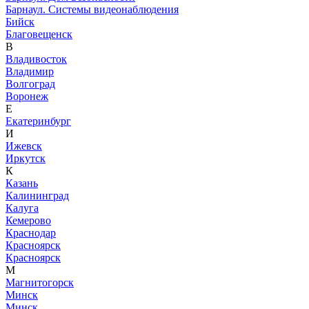
Барнаул. Системы видеонаблюдения
Бийск
Благовещенск
В
Владивосток
Владимир
Волгоград
Воронеж
Е
Екатеринбург
И
Ижевск
Иркутск
К
Казань
Калининград
Калуга
Кемерово
Краснодар
Красноярск
Красноярск
М
Магнитогорск
Минск
Минск