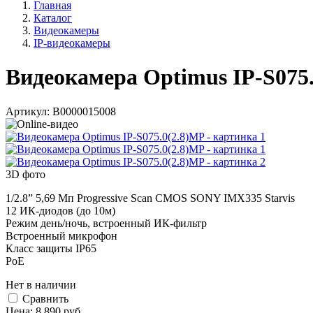
Главная
Каталог
Видеокамеры
IP-видеокамеры
Видеокамера Optimus IP-S075
Артикул:
В0000015008
3D фото
1/2.8” 5,69 Мп Progressive Scan CMOS SONY IMX335 Starvis
12 ИК-диодов (до 10м)
Режим день/ночь, встроенный ИК-фильтр
Встроенный микрофон
Класс защиты IP65
PoE
Нет в наличии
Cравнить
Цена:
8 890
руб.