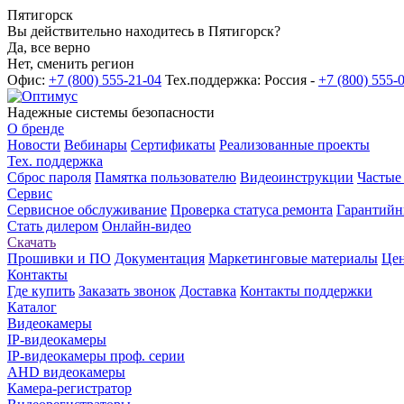
Пятигорск
Вы действительно находитесь в Пятигорск?
Да, все верно
Нет, сменить регион
Офис:
+7 (800) 555-21-04
Тех.поддержка: Россия -
+7 (800) 555-
Надежные системы безопасности
О бренде
Новости
Вебинары
Сертификаты
Реализованные проекты
Тех. поддержка
Сброс пароля
Памятка пользователю
Видеоинструкции
Частые
Сервис
Сервисное обслуживание
Проверка статуса ремонта
Гарантийн
Стать дилером
Онлайн-видео
Скачать
Прошивки и ПО
Документация
Маркетинговые материалы
Цен
Контакты
Где купить
Заказать звонок
Доставка
Контакты поддержки
Каталог
Видеокамеры
IP-видеокамеры
IP-видеокамеры проф. серии
AHD видеокамеры
Камера-регистратор