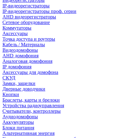
Видеорегистраторы
IP-видеорегистраторы
IP-видеорегистраторы проф. серии
AHD видеорегистраторы
Сетевое оборудование
Коммутаторы
Аксессуары
Точка доступа и роутеры
Кабель / Материалы
Видеодомофоны
AHD домофония
Аналоговая домофония
IP домофония
Аксессуары для домофона
СКУД
Замки, защелки
Дверные доводчики
Кнопки
Браслеты, карты и брелоки
Устройства радиоуправления
Считыватели, контроллеры
Аудиодомофоны
Аккумуляторы
Блоки питания
Альтернативная энергия