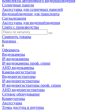
Комплекты автономного видеонаблюдения
Солнечные панели
Аксессуары для солнечных панелей
Видеонаблюдение для транспорта
Сигнализация
Аксессуары для видеонаблюдения
Снято с производства
Сравнить товары
Корзина
0
Оформить
Видеокамеры
IP-видеокамеры
IP-видеокамеры проф. серии
AHD видеокамеры
Камера-регистратор
Видеорегистраторы
IP-видеорегистраторы
IP-видеорегистраторы проф. серии
AHD видеорегистраторы
Сетевое оборудование
Коммутаторы
Аксессуары
Точка доступа и роутеры