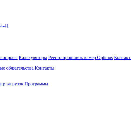
04-41
 вопросы
Калькуляторы
Реестр прошивок камер Optimus
Контак
ые обязательства
Контакты
тр загрузок
Программы