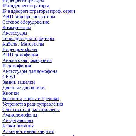
Видеорегистраторы
IP-видеорегистраторы
IP-видеорегистраторы проф. серии
AHD видеорегистраторы
Сетевое оборудование
Коммутаторы
Аксессуары
Точка доступа и роутеры
Кабель / Материалы
Видеодомофоны
AHD домофония
Аналоговая домофония
IP домофония
Аксессуары для домофона
СКУД
Замки, защелки
Дверные доводчики
Кнопки
Браслеты, карты и брелоки
Устройства радиоуправления
Считыватели, контроллеры
Аудиодомофоны
Аккумуляторы
Блоки питания
Альтернативная энергия