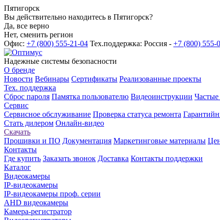
Пятигорск
Вы действительно находитесь в Пятигорск?
Да, все верно
Нет, сменить регион
Офис:
+7 (800) 555-21-04
Тех.поддержка: Россия -
+7 (800) 555-
Надежные системы безопасности
О бренде
Новости
Вебинары
Сертификаты
Реализованные проекты
Тех. поддержка
Сброс пароля
Памятка пользователю
Видеоинструкции
Частые
Сервис
Сервисное обслуживание
Проверка статуса ремонта
Гарантийн
Стать дилером
Онлайн-видео
Скачать
Прошивки и ПО
Документация
Маркетинговые материалы
Цен
Контакты
Где купить
Заказать звонок
Доставка
Контакты поддержки
Каталог
Видеокамеры
IP-видеокамеры
IP-видеокамеры проф. серии
AHD видеокамеры
Камера-регистратор