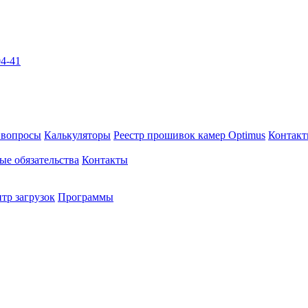
04-41
 вопросы
Калькуляторы
Реестр прошивок камер Optimus
Контак
ые обязательства
Контакты
тр загрузок
Программы