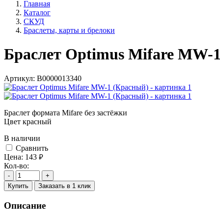
Главная
Каталог
СКУД
Браслеты, карты и брелоки
Браслет Optimus Mifare MW-
Артикул:
В0000013340
Браслет формата Mifare без застёжки
Цвет красный
В наличии
Cравнить
Цена:
143
руб.
Кол-во:
-
+
Купить
Заказать в 1 клик
Описание