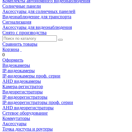
Комплекты автономного видеонаблюдения
Солнечные панели
Аксессуары для солнечных панелей
Видеонаблюдение для транспорта
Сигнализация
Аксессуары для видеонаблюдения
Снято с производства
Сравнить товары
Корзина
0
Оформить
Видеокамеры
IP-видеокамеры
IP-видеокамеры проф. серии
AHD видеокамеры
Камера-регистратор
Видеорегистраторы
IP-видеорегистраторы
IP-видеорегистраторы проф. серии
AHD видеорегистраторы
Сетевое оборудование
Коммутаторы
Аксессуары
Точка доступа и роутеры