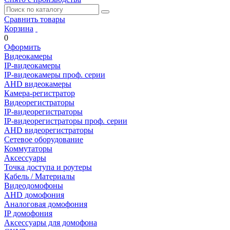
Сравнить товары
Корзина
0
Оформить
Видеокамеры
IP-видеокамеры
IP-видеокамеры проф. серии
AHD видеокамеры
Камера-регистратор
Видеорегистраторы
IP-видеорегистраторы
IP-видеорегистраторы проф. серии
AHD видеорегистраторы
Сетевое оборудование
Коммутаторы
Аксессуары
Точка доступа и роутеры
Кабель / Материалы
Видеодомофоны
AHD домофония
Аналоговая домофония
IP домофония
Аксессуары для домофона