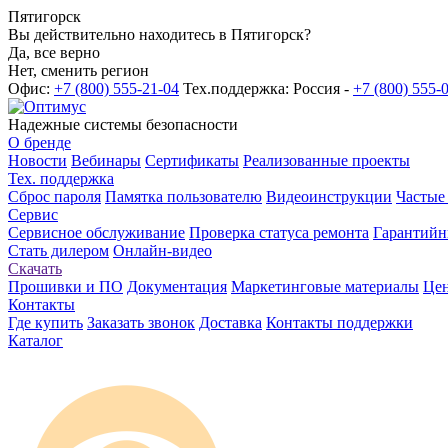
Пятигорск
Вы действительно находитесь в Пятигорск?
Да, все верно
Нет, сменить регион
Офис:
+7 (800) 555-21-04
Тех.поддержка: Россия -
+7 (800) 555-
Надежные системы безопасности
О бренде
Новости
Вебинары
Сертификаты
Реализованные проекты
Тех. поддержка
Сброс пароля
Памятка пользователю
Видеоинструкции
Частые
Сервис
Сервисное обслуживание
Проверка статуса ремонта
Гарантийн
Стать дилером
Онлайн-видео
Скачать
Прошивки и ПО
Документация
Маркетинговые материалы
Цен
Контакты
Где купить
Заказать звонок
Доставка
Контакты поддержки
Каталог