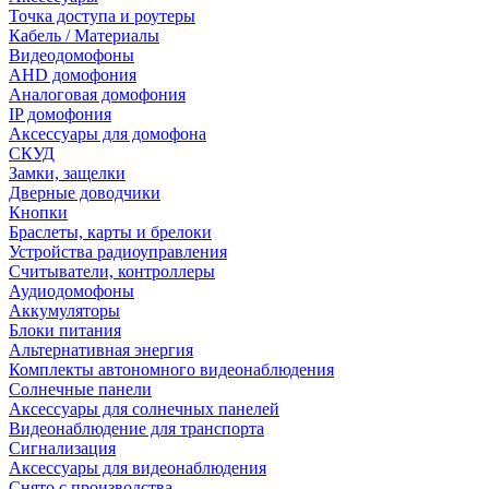
Точка доступа и роутеры
Кабель / Материалы
Видеодомофоны
AHD домофония
Аналоговая домофония
IP домофония
Аксессуары для домофона
СКУД
Замки, защелки
Дверные доводчики
Кнопки
Браслеты, карты и брелоки
Устройства радиоуправления
Считыватели, контроллеры
Аудиодомофоны
Аккумуляторы
Блоки питания
Альтернативная энергия
Комплекты автономного видеонаблюдения
Солнечные панели
Аксессуары для солнечных панелей
Видеонаблюдение для транспорта
Сигнализация
Аксессуары для видеонаблюдения
Снято с производства