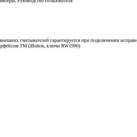
мперы, Руководство пользователя
я внешних считывателей гарантируется при подключении испра
ерфейсом TM (iButton, ключи RW1990)