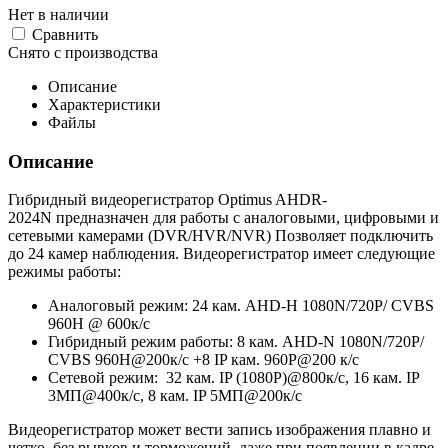
Нет в наличии
Cравнить
Снято с производства
Описание
Характеристики
Файлы
Описание
Гибридный видеорегистратор Optimus AHDR-
2024N предназначен для работы с аналоговыми, цифровыми и
сетевыми камерами (DVR/HVR/NVR) Позволяет подключить
до 24 камер наблюдения. Видеорегистратор имеет следующие
режимы работы:
Аналоговый режим: 24 кам. AHD-H 1080N/720P/ CVBS
960H @ 600к/с
Гибридный режим работы: 8 кам. AHD-N 1080N/720P/
CVBS 960H@200к/с +8 IP кам. 960P@200 к/с
Сетевой режим: 32 кам. IP (1080P)@800к/с, 16 кам. IP
3МП@400к/с, 8 кам. IP 5МП@200к/с
Видеорегистратор может вести запись изображения плавно и
четко, без рывков и торможений, даже при появлении в кадре