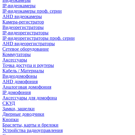
Видеокамеры
IP-видеокамеры
IP-видеокамеры проф. серии
AHD видеокамеры
Камера-регистратор
Видеорегистраторы
IP-видеорегистраторы
IP-видеорегистраторы проф. серии
AHD видеорегистраторы
Сетевое оборудование
Коммутаторы
Аксессуары
Точка доступа и роутеры
Кабель / Материалы
Видеодомофоны
AHD домофония
Аналоговая домофония
IP домофония
Аксессуары для домофона
СКУД
Замки, защелки
Дверные доводчики
Кнопки
Браслеты, карты и брелоки
Устройства радиоуправления