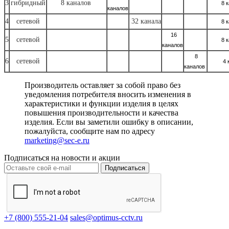
3
гибридный
8 каналов
8 
каналов
4
сетевой
32 канала
8 
16
5
сетевой
8 
каналов
8
6
сетевой
4 
каналов
Производитель оставляет за собой право без
уведомления потребителя вносить изменения в
характеристики и функции изделия в целях
повышения производительности и качества
изделия. Если вы заметили ошибку в описании,
пожалуйста, сообщите нам по адресу
marketing@sec-e.ru
Подписаться на новости и акции
Подписаться
+7 (800) 555-21-04
sales@optimus-cctv.ru