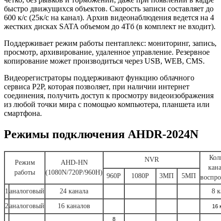
быстро движущихся объектов. Скорость записи составляет до
600 к/с (25к/с на канал). Архив видеонаблюдения ведется на 4
жестких дисках SATA объемом до 4Тб (в комплект не входит).
Поддерживает режим работы пентаплекс: мониторинг, запись,
просмотр, архивирование, удаленное управление. Резервное
копирование может производиться через USB, WEB, CMS.
Видеорегистраторы поддерживают функцию облачного
сервиса P2P, которая позволяет, при наличии интернет
соединения, получить доступ к просмотру видеоизображения
из любой точки мира с помощью компьютера, планшета или
смартфона.
Режимы подключения AHDR-2024N
Кол
NVR
Режим
AHD-HN
кан
работы
(1080N/720P/960H)
960P
1080P
3МП
5МП
воспро
1
аналоговый
24 канала
8 
2
аналоговый
16 каналов
16 
8