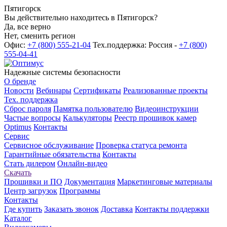
Пятигорск
Вы действительно находитесь в Пятигорск?
Да, все верно
Нет, сменить регион
Офис:
+7 (800) 555-21-04
Тех.поддержка: Россия -
+7 (800)
555-04-41
Надежные системы безопасности
О бренде
Новости
Вебинары
Сертификаты
Реализованные проекты
Тех. поддержка
Сброс пароля
Памятка пользователю
Видеоинструкции
Частые вопросы
Калькуляторы
Реестр прошивок камер
Optimus
Контакты
Сервис
Сервисное обслуживание
Проверка статуса ремонта
Гарантийные обязательства
Контакты
Стать дилером
Онлайн-видео
Скачать
Прошивки и ПО
Документация
Маркетинговые материалы
Центр загрузок
Программы
Контакты
Где купить
Заказать звонок
Доставка
Контакты поддержки
Каталог