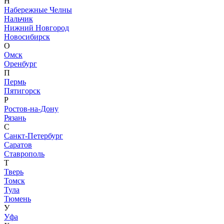
Н
Набережные Челны
Нальчик
Нижний Новгород
Новосибирск
О
Омск
Оренбург
П
Пермь
Пятигорск
Р
Ростов-на-Дону
Рязань
С
Санкт-Петербург
Саратов
Ставрополь
Т
Тверь
Томск
Тула
Тюмень
У
Уфа