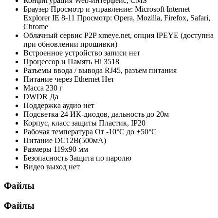
Конфигурация
Web-интерфейс, CMS
Браузер
Просмотр и управление: Microsoft Internet
Explorer IE 8-11 Просмотр: Opera, Mozilla, Firefox, Safari,
Chrome
Облачный сервис P2P
xmeye.net, опция IPEYE (доступна
при обновлении прошивки)
Встроенное устройство записи
нет
Процессор и Память
Hi 3518
Разъемы ввода / вывода
RJ45, разъем питания
Питание через Ethernet
Нет
Масса
230 г
DWDR
Да
Поддержка аудио
нет
Подсветка
24 ИК-диодов, дальность до 20м
Корпус, класс защиты
Пластик, IP20
Рабочая температура
От -10°С до +50°С
Питание
DC12В(500мА)
Размеры
119х90 мм
Безопасность
Защита по паролю
Видео выход
нет
Файлы
Файлы