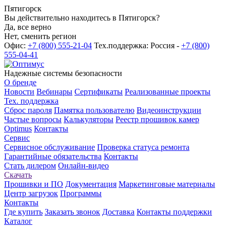
Пятигорск
Вы действительно находитесь в Пятигорск?
Да, все верно
Нет, сменить регион
Офис:
+7 (800) 555-21-04
Тех.поддержка: Россия -
+7 (800)
555-04-41
Надежные системы безопасности
О бренде
Новости
Вебинары
Сертификаты
Реализованные проекты
Тех. поддержка
Сброс пароля
Памятка пользователю
Видеоинструкции
Частые вопросы
Калькуляторы
Реестр прошивок камер
Optimus
Контакты
Сервис
Сервисное обслуживание
Проверка статуса ремонта
Гарантийные обязательства
Контакты
Стать дилером
Онлайн-видео
Скачать
Прошивки и ПО
Документация
Маркетинговые материалы
Центр загрузок
Программы
Контакты
Где купить
Заказать звонок
Доставка
Контакты поддержки
Каталог