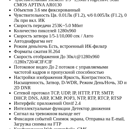
CMOS APTINA AR0130
Объектив
3.6 мм фиксированный
Чувствительность
Цв. 0.01Лк (F1.2), ч/б 0.005Лк (F1.2), 0
Лк при вкл. ИК
Скорость передачи
253K~5.0 Мбит
Количество пикселей
1280х960
Скорость затвора
1/5-1/10,000 сек / Авто
Автодиафрагма
нет
Режим день/ночь
Есть, встроенный ИК-фильтр
Форматы сжатия
H.264
Скорость отображения
До 30к/с@1280х960
/1280х720/4CIF/CIF
Потоковое видео
До 2 потоков с управляемыми
частотой кадров и пропускной способностью
Настройки изображения
Яркость, Контрастность,
Насыщенность, Затвор, D-WDR, Режим День/Ночь, 3D и
2D DNR
Сетевой протокол
TCP, UDP, IP, HTTP, FTP, SMTP,
DHCP, DNS, ARP, ICMP, POP3, NTP, RTP, RTCP, RTSP
Интерфейс приложений
Onvif 2.4
Интеллектуальные функции
Детектор движения
Сигнал на тревожном выходе
нет
Фиксация событий
Снимок экрана, Отправка на E-mail,
Загрузка снимка на FTP