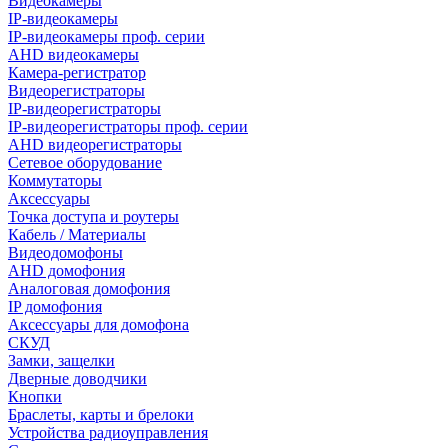
Видеокамеры
IP-видеокамеры
IP-видеокамеры проф. серии
AHD видеокамеры
Камера-регистратор
Видеорегистраторы
IP-видеорегистраторы
IP-видеорегистраторы проф. серии
AHD видеорегистраторы
Сетевое оборудование
Коммутаторы
Аксессуары
Точка доступа и роутеры
Кабель / Материалы
Видеодомофоны
AHD домофония
Аналоговая домофония
IP домофония
Аксессуары для домофона
СКУД
Замки, защелки
Дверные доводчики
Кнопки
Браслеты, карты и брелоки
Устройства радиоуправления