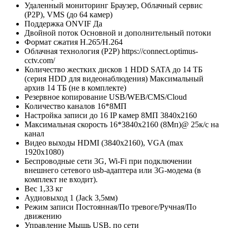
Удаленный мониторинг
Браузер, Облачный сервис
(P2P), VMS (до 64 камер)
Поддержка ONVIF
Да
Двойной поток
Основной и дополнительный потоки
Формат сжатия
H.265/H.264
Облачная технология (P2P)
https://connect.optimus-
cctv.com/
Количество жестких дисков
1 HDD SATA до 14 ТБ
(серия HDD для видеонаблюдения) Максимальный
архив 14 ТБ (не в комплекте)
Резервное копирование
USB/WEB/CMS/Cloud
Количество каналов
16*8МП
Настройка записи
до 16 IP камер 8МП 3840х2160
Максимальная скорость
16*3840х2160 (8Мп)@ 25к/с на
канал
Видео выходы
HDMI (3840х2160), VGA (max
1920х1080)
Беспроводные сети
3G, Wi-Fi при подключении
внешнего сетевого usb-адаптера или 3G-модема (в
комплект не входит).
Вес
1,33 кг
Аудиовыход
1 (Jack 3,5мм)
Режим записи
Постоянная/По тревоге/Ручная/По
движению
Управление
Мышь USB, по сети