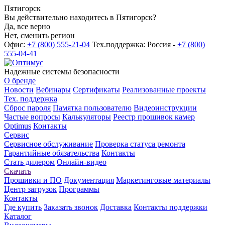
Пятигорск
Вы действительно находитесь в Пятигорск?
Да, все верно
Нет, сменить регион
Офис:
+7 (800) 555-21-04
Тех.поддержка: Россия -
+7 (800)
555-04-41
Надежные системы безопасности
О бренде
Новости
Вебинары
Сертификаты
Реализованные проекты
Тех. поддержка
Сброс пароля
Памятка пользователю
Видеоинструкции
Частые вопросы
Калькуляторы
Реестр прошивок камер
Optimus
Контакты
Сервис
Сервисное обслуживание
Проверка статуса ремонта
Гарантийные обязательства
Контакты
Стать дилером
Онлайн-видео
Скачать
Прошивки и ПО
Документация
Маркетинговые материалы
Центр загрузок
Программы
Контакты
Где купить
Заказать звонок
Доставка
Контакты поддержки
Каталог