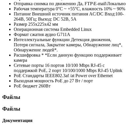
Отправка снимка по движению
Да, FTP\E-mail\Локально
Рабочая температура
0°С ~ +55°С, влажность 10% ~ 90%
Питание
Внешний источник питания AC/DC Вход:100-
264В, 50Гц; Выход: DC 52В, 5A
Размер
255х225х42 мм
Операционная система
Embedded Linux
Формат сжатия аудио
G711A
Интеллектуальные функции
Детекция движения,
Потеря сигнала, Закрытие камеры, Обнаружение лиц*,
Обнаружение людей*.
Расшифровка *
*Если данную функцию поддерживает
камера
Сетевые порты
16 портов 10/100 Mbps RJ-45 с
поддержкой PoE, 2 порт 10/100/1000 Mbps RJ-45 Uplink
PoE Стандарты
IEEE802.3af /at Power over Ethernet
Выходная мощность PoE
до 27 Вт / порт
PoE бюджет
260Вт
Файлы
Файлы
Документация