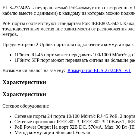
EL S-27/24PA - неуправляемый PoE-коммутатор с встроенным б
кабелю вместе с данными) к каждому из которых можно подключ
PoE-порты соответствуют стандартам PoE IEEE802.3af/at. Кажд
труднодоступных местах вне зависимости от расположения эле
метров.
Предусмотрено 2 Uplink порта для подключения коммутатора к 
1Гбит/с RJ-45 порт может передавать 100/1000 Мбит/с до 
1Гбит/с SFP порт может передавать сигнал на большие рас
Возможный аналог на замену:
Коммутатор EL S-27/24PA_V.1
Характеристики
Характеристики
Сетевое оборудование
Сетевые порты
24 порта 10/100 Мбит/с RJ-45 PoE, 2 порт
Сетевые протоколы
IEEE 802.3, IEEE 802.3i 10Base-T, IE
PoE Power Output
На порт 52В DC, 570мА. Max. 30 Вт (IEE
Метод коммутации
Store-and-Forward