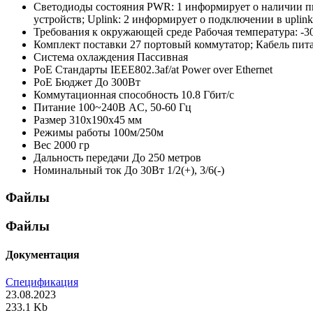
Светодиоды состояния
PWR: 1 информирует о наличии пи
устройств; Uplink: 2 информирует о подключении в uplink
Требования к окружающей среде
Рабочая температура: -3
Комплект поставки
27 портовый коммутатор; Кабель пита
Система охлаждения
Пассивная
PoE Стандарты
IEEE802.3af/at Power over Ethernet
PoE Бюджет
До 300Вт
Коммутационная способность
10.8 Гбит/с
Питание
100~240В AC, 50-60 Гц
Размер
310x190x45 мм
Режимы работы
100м/250м
Вес
2000 гр
Дальность передачи
До 250 метров
Номинальный ток
До 30Вт 1/2(+), 3/6(-)
Файлы
Файлы
Документация
Спецификация
23.08.2023
233.1 Kb