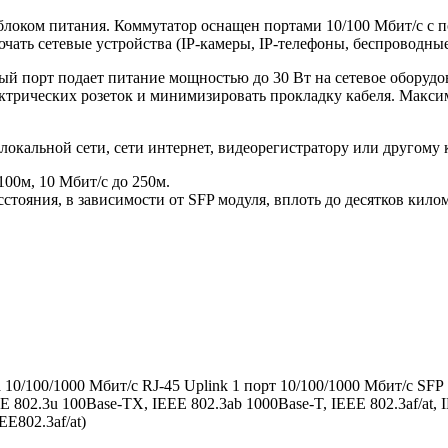
локом питания. Коммутатор оснащен портами 10/100 Мбит/с с п
ать сетевые устройства (IP-камеры, IP-телефоны, беспроводные
ый порт подает питание мощностью до 30 Вт на сетевое оборудо
ктрических розеток и минимизировать прокладку кабеля. Макси
локальной сети, сети интернет, видеорегистратору или другому 
100м, 10 Мбит/с до 250м.
стояния, в зависимости от SFP модуля, вплоть до десятков кило
а 10/100/1000 Мбит/с RJ-45 Uplink 1 порт 10/100/1000 Мбит/с SFP
EE 802.3u 100Base-TX, IEEE 802.3ab 1000Base-T, IEEE 802.3af/at, 
E802.3af/at)