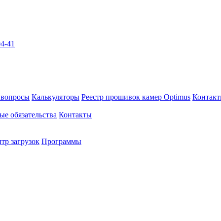
04-41
 вопросы
Калькуляторы
Реестр прошивок камер Optimus
Контак
ые обязательства
Контакты
тр загрузок
Программы