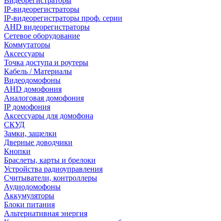
Видеорегистраторы
IP-видеорегистраторы
IP-видеорегистраторы проф. серии
AHD видеорегистраторы
Сетевое оборудование
Коммутаторы
Аксессуары
Точка доступа и роутеры
Кабель / Материалы
Видеодомофоны
AHD домофония
Аналоговая домофония
IP домофония
Аксессуары для домофона
СКУД
Замки, защелки
Дверные доводчики
Кнопки
Браслеты, карты и брелоки
Устройства радиоуправления
Считыватели, контроллеры
Аудиодомофоны
Аккумуляторы
Блоки питания
Альтернативная энергия