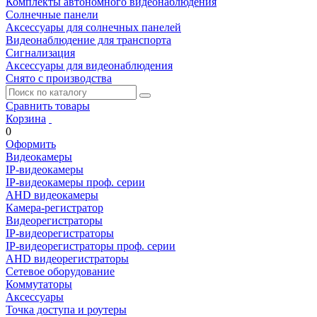
Комплекты автономного видеонаблюдения
Солнечные панели
Аксессуары для солнечных панелей
Видеонаблюдение для транспорта
Сигнализация
Аксессуары для видеонаблюдения
Снято с производства
Сравнить товары
Корзина
0
Оформить
Видеокамеры
IP-видеокамеры
IP-видеокамеры проф. серии
AHD видеокамеры
Камера-регистратор
Видеорегистраторы
IP-видеорегистраторы
IP-видеорегистраторы проф. серии
AHD видеорегистраторы
Сетевое оборудование
Коммутаторы
Аксессуары
Точка доступа и роутеры