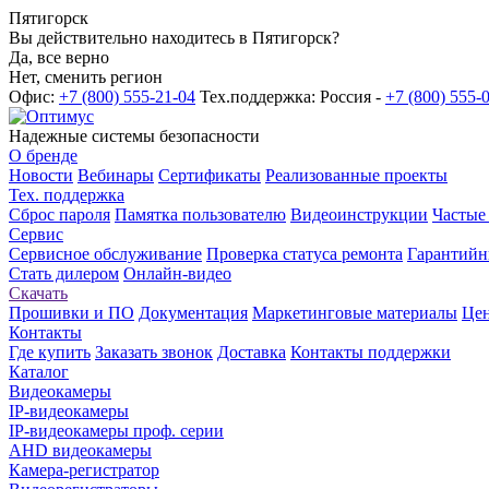
Пятигорск
Вы действительно находитесь в Пятигорск?
Да, все верно
Нет, сменить регион
Офис:
+7 (800) 555-21-04
Тех.поддержка: Россия -
+7 (800) 555-
Надежные системы безопасности
О бренде
Новости
Вебинары
Сертификаты
Реализованные проекты
Тех. поддержка
Сброс пароля
Памятка пользователю
Видеоинструкции
Частые
Сервис
Сервисное обслуживание
Проверка статуса ремонта
Гарантийн
Стать дилером
Онлайн-видео
Скачать
Прошивки и ПО
Документация
Маркетинговые материалы
Цен
Контакты
Где купить
Заказать звонок
Доставка
Контакты поддержки
Каталог
Видеокамеры
IP-видеокамеры
IP-видеокамеры проф. серии
AHD видеокамеры
Камера-регистратор