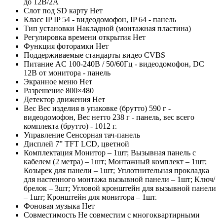
до 12В/2А
Слот под SD карту
Нет
Класс IP
IP 54 - видеодомофон, IP 64 - панель
Тип установки
Накладной (монтажная пластина)
Регулировка времени открытия
Нет
Функция фоторамки
Нет
Поддерживаемые стандарты видео
CVBS
Питание
AC 100-240В / 50/60Гц - видеодомофон, DC
12В от монитора - панель
Экранное меню
Нет
Разрешение
800×480
Детектор движения
Нет
Вес
Вес изделия в упаковке (брутто) 590 г -
видеодомофон, Вес нетто 238 г - панель, вес всего
комплекта (брутто) - 1012 г.
Управление
Сенсорная тач-панель
Дисплей
7” TFT LCD, цветной
Комплектация
Монитор – 1шт; Вызывная панель с
кабелем (2 метра) – 1шт; Монтажный комплект – 1шт;
Козырек для панели – 1шт; Уплотнительная прокладка
для настенного монтажа вызывной панели – 1шт; Ключ/
брелок – 3шт; Угловой кронштейн для вызывной панели
– 1шт; Кронштейн для монитора – 1шт.
Фоновая музыка
Нет
Совместимость
Не совместим с многоквартирными