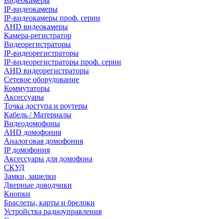
Видеокамеры
IP-видеокамеры
IP-видеокамеры проф. серии
AHD видеокамеры
Камера-регистратор
Видеорегистраторы
IP-видеорегистраторы
IP-видеорегистраторы проф. серии
AHD видеорегистраторы
Сетевое оборудование
Коммутаторы
Аксессуары
Точка доступа и роутеры
Кабель / Материалы
Видеодомофоны
AHD домофония
Аналоговая домофония
IP домофония
Аксессуары для домофона
СКУД
Замки, защелки
Дверные доводчики
Кнопки
Браслеты, карты и брелоки
Устройства радиоуправления