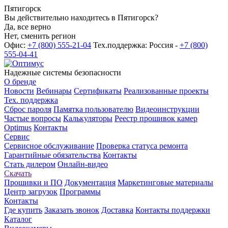
Пятигорск
Вы действительно находитесь в Пятигорск?
Да, все верно
Нет, сменить регион
Офис:
+7 (800) 555-21-04
Тех.поддержка: Россия -
+7 (800)
555-04-41
Надежные системы безопасности
О бренде
Новости
Вебинары
Сертификаты
Реализованные проекты
Тех. поддержка
Сброс пароля
Памятка пользователю
Видеоинструкции
Частые вопросы
Калькуляторы
Реестр прошивок камер
Optimus
Контакты
Сервис
Сервисное обслуживание
Проверка статуса ремонта
Гарантийные обязательства
Контакты
Стать дилером
Онлайн-видео
Скачать
Прошивки и ПО
Документация
Маркетинговые материалы
Центр загрузок
Программы
Контакты
Где купить
Заказать звонок
Доставка
Контакты поддержки
Каталог