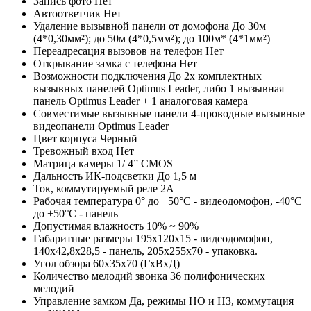
Запись фото
Нет
Автоответчик
Нет
Удаление вызывной панели от домофона
До 30м
(4*0,30мм²); до 50м (4*0,5мм²); до 100м* (4*1мм²)
Переадресация вызовов на телефон
Нет
Открывание замка с телефона
Нет
Возможности подключения
До 2х комплектных
вызывных панелей Optimus Leader, либо 1 вызывная
панель Optimus Leader + 1 аналоговая камера
Совместимые вызывные панели
4-проводные вызывные
видеопанели Optimus Leader
Цвет корпуса
Черный
Тревожный вход
Нет
Матрица камеры
1/ 4” CMOS
Дальность ИК-подсветки
До 1,5 м
Ток, коммутируемый реле
2А
Рабочая температура
0° до +50°С - видеодомофон, -40°С
до +50°С - панель
Допустимая влажность
10% ~ 90%
Габаритные размеры
195x120x15 - видеодомофон,
140х42,8х28,5 - панель, 205x255x70 - упаковка.
Угол обзора
60х35х70 (ГxВxД)
Количество мелодий звонка
36 полифонических
мелодий
Управление замком
Да, режимы НО и НЗ, коммутация