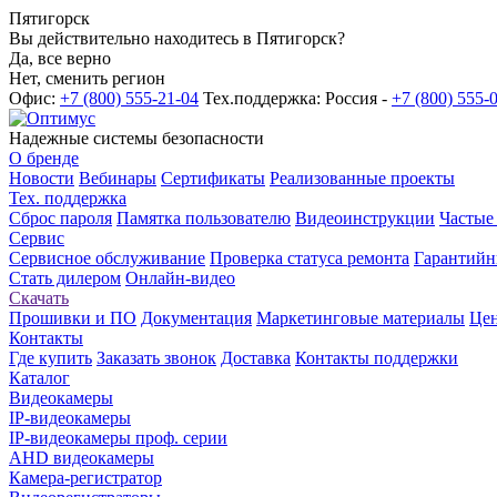
Пятигорск
Вы действительно находитесь в Пятигорск?
Да, все верно
Нет, сменить регион
Офис:
+7 (800) 555-21-04
Тех.поддержка: Россия -
+7 (800) 555-
Надежные системы безопасности
О бренде
Новости
Вебинары
Сертификаты
Реализованные проекты
Тех. поддержка
Сброс пароля
Памятка пользователю
Видеоинструкции
Частые
Сервис
Сервисное обслуживание
Проверка статуса ремонта
Гарантийн
Стать дилером
Онлайн-видео
Скачать
Прошивки и ПО
Документация
Маркетинговые материалы
Цен
Контакты
Где купить
Заказать звонок
Доставка
Контакты поддержки
Каталог
Видеокамеры
IP-видеокамеры
IP-видеокамеры проф. серии
AHD видеокамеры
Камера-регистратор