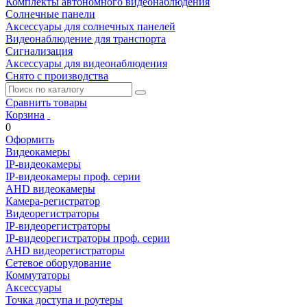
Комплекты автономного видеонаблюдения
Солнечные панели
Аксессуары для солнечных панелей
Видеонаблюдение для транспорта
Сигнализация
Аксессуары для видеонаблюдения
Снято с производства
Сравнить товары
Корзина
0
Оформить
Видеокамеры
IP-видеокамеры
IP-видеокамеры проф. серии
AHD видеокамеры
Камера-регистратор
Видеорегистраторы
IP-видеорегистраторы
IP-видеорегистраторы проф. серии
AHD видеорегистраторы
Сетевое оборудование
Коммутаторы
Аксессуары
Точка доступа и роутеры