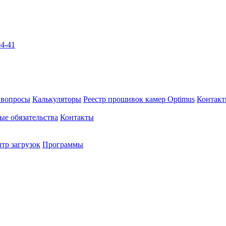
04-41
 вопросы
Калькуляторы
Реестр прошивок камер Optimus
Контак
ые обязательства
Контакты
тр загрузок
Программы