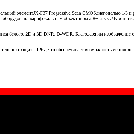
ельный элементJX-F37 Progressive Scan CMOSдиагональю 1/3 и р
 оборудована варифокальным объективом 2.8~12 мм. Чувствитель
анса белого, 2D и 3D DNR, D-WDR. Благодаря им изображение с
степенью защиты IP67, что обеспечивает возможность использов