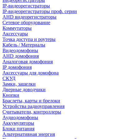
Видеорегистраторы
IP-видеорегистраторы
IP-видеорегистраторы проф. серии
AHD видеорегистраторы
Сетевое оборудование
Коммутаторы
Аксессуары
Точка доступа и роутеры
Кабель / Материалы
Видеодомофоны
AHD домофония
Аналоговая домофония
IP домофония
Аксессуары для домофона
СКУД
Замки, защелки
Дверные доводчики
Кнопки
Браслеты, карты и брелоки
Устройства радиоуправления
Считыватели, контроллеры
Аудиодомофоны
Аккумуляторы
Блоки питания
Альтернативная энергия