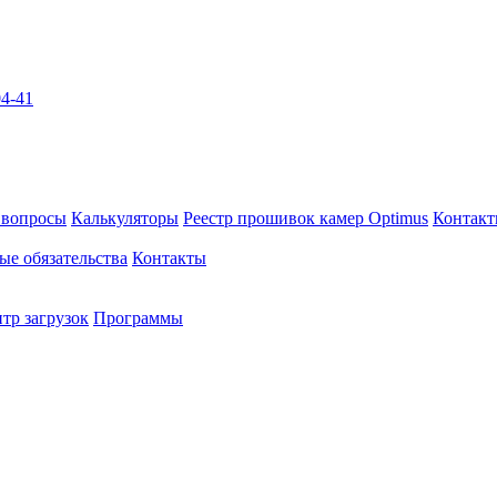
04-41
 вопросы
Калькуляторы
Реестр прошивок камер Optimus
Контак
ые обязательства
Контакты
тр загрузок
Программы