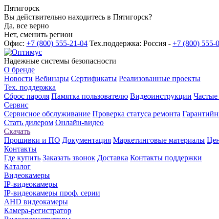
Пятигорск
Вы действительно находитесь в Пятигорск?
Да, все верно
Нет, сменить регион
Офис:
+7 (800) 555-21-04
Тех.поддержка: Россия -
+7 (800) 555-
Надежные системы безопасности
О бренде
Новости
Вебинары
Сертификаты
Реализованные проекты
Тех. поддержка
Сброс пароля
Памятка пользователю
Видеоинструкции
Частые
Сервис
Сервисное обслуживание
Проверка статуса ремонта
Гарантийн
Стать дилером
Онлайн-видео
Скачать
Прошивки и ПО
Документация
Маркетинговые материалы
Цен
Контакты
Где купить
Заказать звонок
Доставка
Контакты поддержки
Каталог
Видеокамеры
IP-видеокамеры
IP-видеокамеры проф. серии
AHD видеокамеры
Камера-регистратор