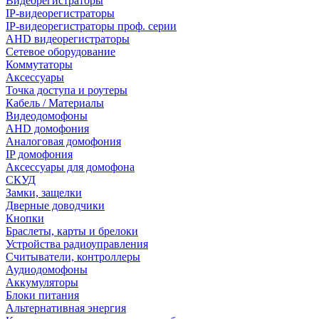
Видеорегистраторы
IP-видеорегистраторы
IP-видеорегистраторы проф. серии
AHD видеорегистраторы
Сетевое оборудование
Коммутаторы
Аксессуары
Точка доступа и роутеры
Кабель / Материалы
Видеодомофоны
AHD домофония
Аналоговая домофония
IP домофония
Аксессуары для домофона
СКУД
Замки, защелки
Дверные доводчики
Кнопки
Браслеты, карты и брелоки
Устройства радиоуправления
Считыватели, контроллеры
Аудиодомофоны
Аккумуляторы
Блоки питания
Альтернативная энергия