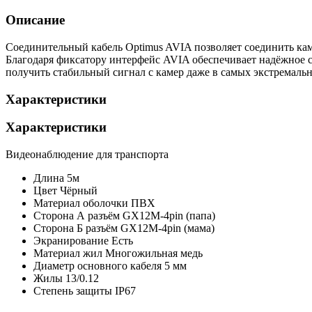
Описание
Соединительный кабель Optimus AVIA позволяет соединить кам
Благодаря фиксатору интерфейс AVIA обеспечивает надёжное с
получить стабильный сигнал с камер даже в самых экстремаль
Характеристики
Характеристики
Видеонаблюдение для транспорта
Длина
5м
Цвет
Чёрный
Материал оболочки
ПВХ
Сторона А
разъём GX12M-4pin (папа)
Сторона Б
разъём GX12M-4pin (мама)
Экранирование
Есть
Материал жил
Многожильная медь
Диаметр основного кабеля
5 мм
Жилы
13/0.12
Степень защиты
IP67