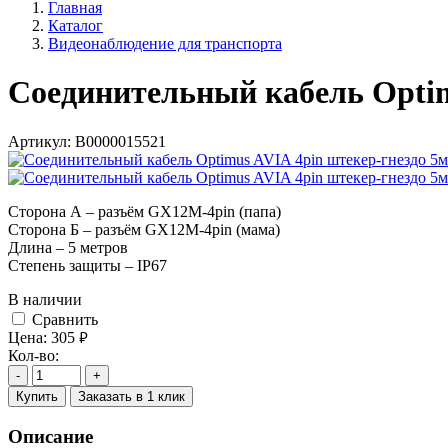
Главная
Каталог
Видеонаблюдение для транспорта
Соединительный кабель Optim
Артикул:
В0000015521
Сторона А – разъём GX12M-4pin (папа)
Сторона Б – разъём GX12M-4pin (мама)
Длина – 5 метров
Степень защиты – IP67
В наличии
Cравнить
Цена:
305
руб.
Кол-во:
-
+
Купить
Заказать в 1 клик
Описание