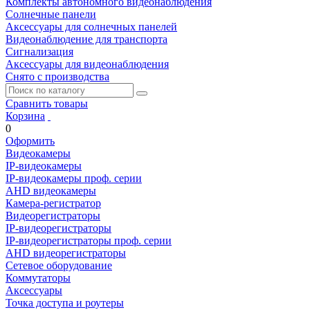
Комплекты автономного видеонаблюдения
Солнечные панели
Аксессуары для солнечных панелей
Видеонаблюдение для транспорта
Сигнализация
Аксессуары для видеонаблюдения
Снято с производства
Сравнить товары
Корзина
0
Оформить
Видеокамеры
IP-видеокамеры
IP-видеокамеры проф. серии
AHD видеокамеры
Камера-регистратор
Видеорегистраторы
IP-видеорегистраторы
IP-видеорегистраторы проф. серии
AHD видеорегистраторы
Сетевое оборудование
Коммутаторы
Аксессуары
Точка доступа и роутеры