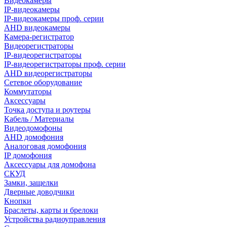
Видеокамеры
IP-видеокамеры
IP-видеокамеры проф. серии
AHD видеокамеры
Камера-регистратор
Видеорегистраторы
IP-видеорегистраторы
IP-видеорегистраторы проф. серии
AHD видеорегистраторы
Сетевое оборудование
Коммутаторы
Аксессуары
Точка доступа и роутеры
Кабель / Материалы
Видеодомофоны
AHD домофония
Аналоговая домофония
IP домофония
Аксессуары для домофона
СКУД
Замки, защелки
Дверные доводчики
Кнопки
Браслеты, карты и брелоки
Устройства радиоуправления