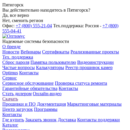
Пятигорск
Вы действительно находитесь в Пятигорск?
Да, все верно
Нет, сменить регион
Офис:
+7 (800) 555-21-04
Тех.поддержка: Россия -
+7 (800)
555-04-41
Надежные системы безопасности
О бренде
Новости
Вебинары
Сертификаты
Реализованные проекты
Тех. поддержка
Сброс пароля
Памятка пользователю
Видеоинструкции
Частые вопросы
Калькуляторы
Реестр прошивок камер
Optimus
Контакты
Сервис
Сервисное обслуживание
Проверка статуса ремонта
Гарантийные обязательства
Контакты
Стать дилером
Онлайн-видео
Скачать
Прошивки и ПО
Документация
Маркетинговые материалы
Центр загрузок
Программы
Контакты
Где купить
Заказать звонок
Доставка
Контакты поддержки
Каталог