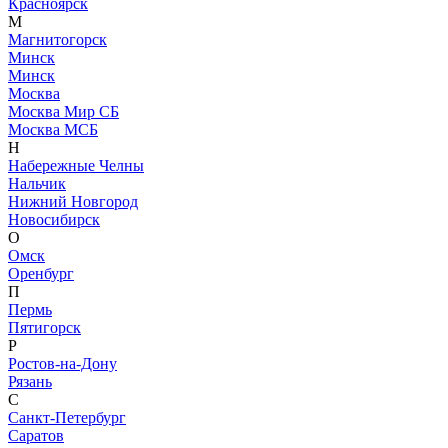
Красноярск
М
Магнитогорск
Минск
Минск
Москва
Москва Мир СБ
Москва МСБ
Н
Набережные Челны
Нальчик
Нижний Новгород
Новосибирск
О
Омск
Оренбург
П
Пермь
Пятигорск
Р
Ростов-на-Дону
Рязань
С
Санкт-Петербург
Саратов