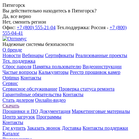
Пятигорск
Вы действительно находитесь в Пятигорск?
Да, все верно
Нет, сменить регион
Офис:
+7 (800) 555-21-04
Тех.поддержка: Россия -
+7 (800)
555-04-41
Надежные системы безопасности
О бренде
Новости
Вебинары
Сертификаты
Реализованные проекты
Тех. поддержка
Сброс пароля
Памятка пользователю
Видеоинструкции
Частые вопросы
Калькуляторы
Реестр прошивок камер
Optimus
Контакты
Сервис
Сервисное обслуживание
Проверка статуса ремонта
Гарантийные обязательства
Контакты
Стать дилером
Онлайн-видео
Скачать
Прошивки и ПО
Документация
Маркетинговые материалы
Центр загрузок
Программы
Контакты
Где купить
Заказать звонок
Доставка
Контакты поддержки
Каталог