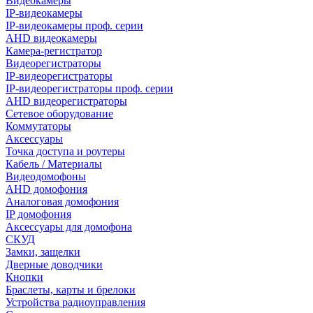
Видеокамеры
IP-видеокамеры
IP-видеокамеры проф. серии
AHD видеокамеры
Камера-регистратор
Видеорегистраторы
IP-видеорегистраторы
IP-видеорегистраторы проф. серии
AHD видеорегистраторы
Сетевое оборудование
Коммутаторы
Аксессуары
Точка доступа и роутеры
Кабель / Материалы
Видеодомофоны
AHD домофония
Аналоговая домофония
IP домофония
Аксессуары для домофона
СКУД
Замки, защелки
Дверные доводчики
Кнопки
Браслеты, карты и брелоки
Устройства радиоуправления