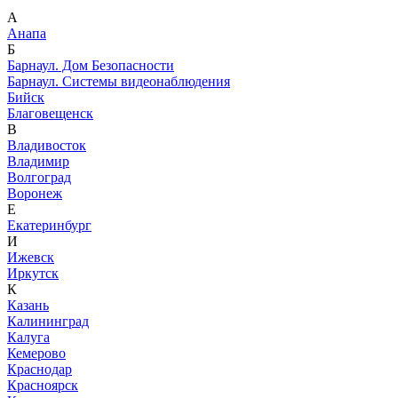
А
Анапа
Б
Барнаул. Дом Безопасности
Барнаул. Системы видеонаблюдения
Бийск
Благовещенск
В
Владивосток
Владимир
Волгоград
Воронеж
Е
Екатеринбург
И
Ижевск
Иркутск
К
Казань
Калининград
Калуга
Кемерово
Краснодар
Красноярск